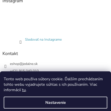
Instagram
Sledovať na Instagrame
Kontakt
eshop
@
jedalne.sk
+421 915 040 010
Jedalne.sk
Tento web používa súbory cookie. Ďalším prechádzaním
tohto webu vyjadrujete súhlas s ich používaním. Viac
jedalne.sk
informácií
tu
.
Nastavenie
Vytvoril Shoptet