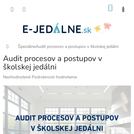
Prejsť
NÁKU
na
obsah
KOŠÍK
Domov
Špeciálne
Audit procesov a postupov v školskej jedálni
Audit procesov a postupov v
školskej jedálni
Priemerné
Neohodnotené
Podrobnosti hodnotenia
hodnotenie
produktu
je
0,0
z
5
hviezdičiek.