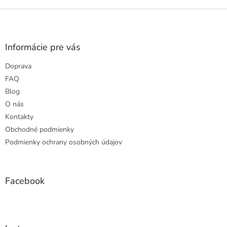
Z
á
p
ä
Informácie pre vás
t
Doprava
i
e
FAQ
Blog
O nás
Kontakty
Obchodné podmienky
Podmienky ochrany osobných údajov
Facebook