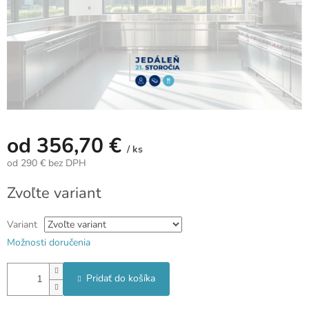
od
356,70 €
/ ks
od
290 €
bez DPH
Jednotková
Zvoľte variant
cena:
Variant
Možnosti doručenia
Pridať do košíka