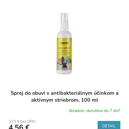
o
ý
d
p
u
i
k
s
t
p
o
r
v
o
d
u
k
t
o
v
Sprej do obuvi s antibakteriálnym účinkom a
aktívnym striebrom, 100 ml
Skladom, doručíme do 7 dní*
3,71 € bez DPH
4,56 €
DETAIL