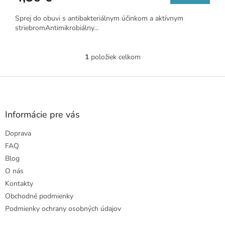
Sprej do obuvi s antibakteriálnym účinkom a aktívnym
striebromAntimikrobiálny...
1
položiek celkom
O
v
l
Z
á
á
d
p
a
ä
Informácie pre vás
c
t
i
Doprava
i
e
e
p
FAQ
r
Blog
v
O nás
k
Kontakty
y
v
Obchodné podmienky
ý
Podmienky ochrany osobných údajov
p
i