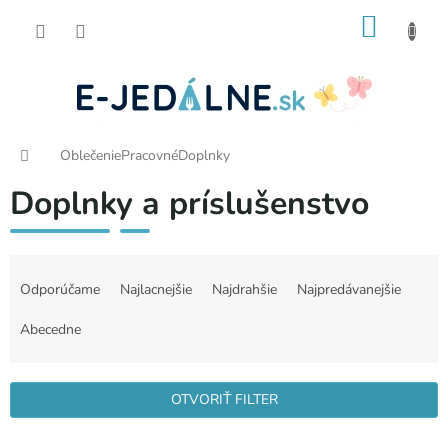
Prejsť
NÁKU
na
obsah
KOŠÍK
Domov
Oblečenie
Pracovné
Doplnky
Doplnky a príslušenstvo
R
a
Odporúčame
Najlacnejšie
Najdrahšie
Najpredávanejšie
d
e
Abecedne
n
i
e
OTVORIŤ FILTER
p
r
V