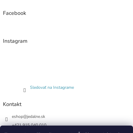
s
u
Facebook
Instagram
Sledovať na Instagrame
Kontakt
eshop
@
jedalne.sk
+421 915 040 010