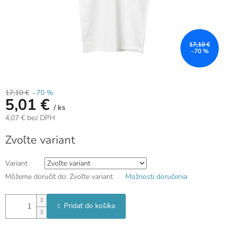
17,10 €
–70 %
17,10 €
–70 %
5,01 €
/ ks
4,07 € bez DPH
Jednotková
Zvoľte variant
cena:
Variant
Môžeme doručiť do:
Zvoľte variant
Možnosti doručenia
Pridať do košíka