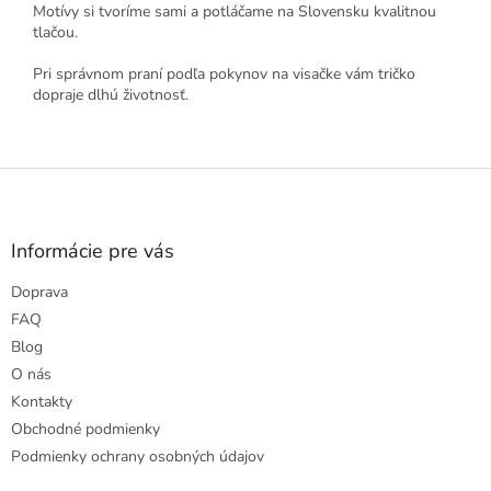
Motívy si tvoríme sami a potláčame na Slovensku kvalitnou
tlačou.
Pri správnom praní podľa pokynov na visačke vám tričko
dopraje dlhú životnosť.
Z
á
p
ä
Informácie pre vás
t
Doprava
i
e
FAQ
Blog
O nás
Kontakty
Obchodné podmienky
Podmienky ochrany osobných údajov