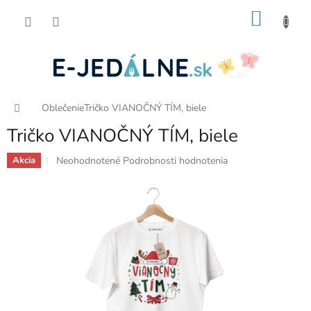
Prejsť
NÁKU
na
obsah
KOŠÍK
Domov
Oblečenie
Tričko VIANOČNÝ TÍM, biele
Tričko VIANOČNÝ TÍM, biele
Priemerné
Neohodnotené
Podrobnosti hodnotenia
Akcia
hodnotenie
produktu
je
0,0
z
5
hviezdičiek.