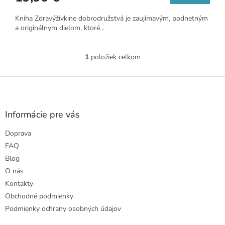
Kniha Zdravýživkine dobrodružstvá je zaujímavým, podnetným
a originálnym dielom, ktoré...
1
položiek celkom
O
v
l
Z
á
á
d
p
a
ä
Informácie pre vás
c
t
i
Doprava
i
e
e
p
FAQ
r
Blog
v
O nás
k
Kontakty
y
v
Obchodné podmienky
ý
Podmienky ochrany osobných údajov
p
i