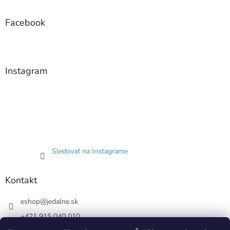
s
u
Facebook
Instagram
Sledovať na Instagrame
Kontakt
eshop
@
jedalne.sk
+421 915 040 010