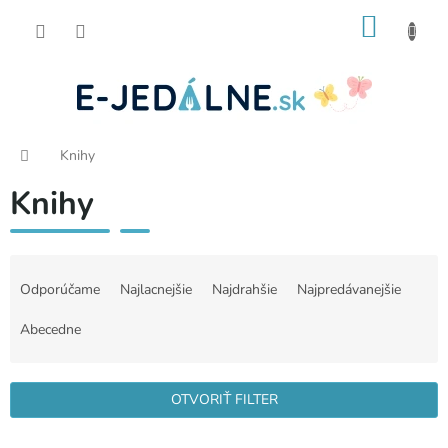
Prejsť
NÁKU
na
obsah
KOŠÍK
Domov
Knihy
Knihy
R
a
Odporúčame
Najlacnejšie
Najdrahšie
Najpredávanejšie
d
e
Abecedne
n
i
e
OTVORIŤ FILTER
p
r
V