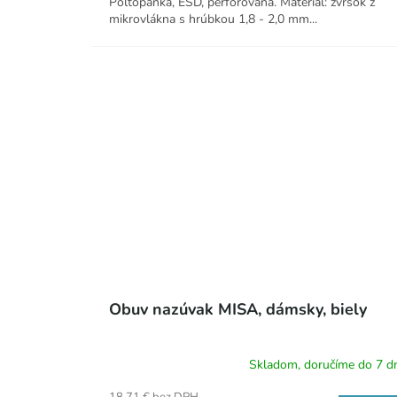
Poltopánka, ESD, perforovaná. Materiál: zvršok z
mikrovlákna s hrúbkou 1,8 - 2,0 mm...
Obuv nazúvak MISA, dámsky, biely
Skladom, doručíme do 7 dn