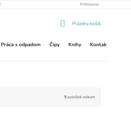
OBCHODNÉ PODMIENKY
PODMIENKY OCHRANY OSOBNÝCH ÚDA
Prihlásenie
NÁKUPNÝ
Prázdny košík
KOŠÍK
Práca s odpadom
Čipy
Knihy
Kontakty
5
položiek celkom