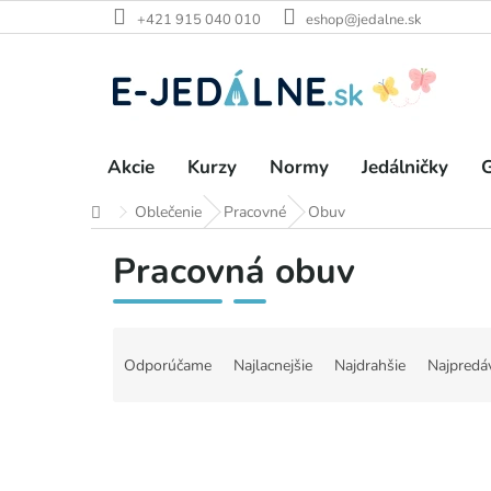
Prejsť
+421 915 040 010
eshop@jedalne.sk
na
obsah
Akcie
Kurzy
Normy
Jedálničky
G
Oblečenie
Pracovné
Obuv
Domov
Pracovná obuv
R
a
Odporúčame
Najlacnejšie
Najdrahšie
Najpredá
d
e
n
i
e