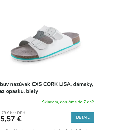
buv nazúvak CXS CORK LISA, dámsky,
ez opasku, biely
Skladom, doručíme do 7 dní*
,79 € bez DPH
5,57 €
DETAIL