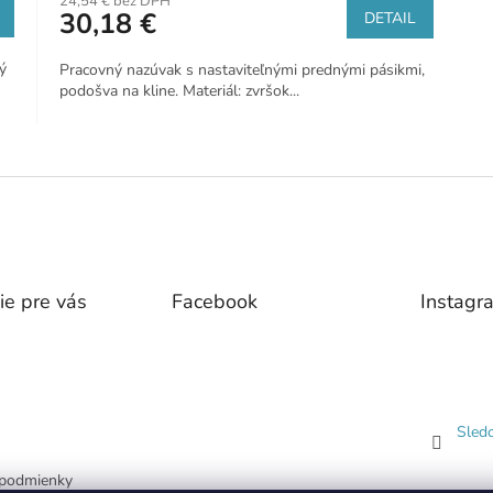
24,54 € bez DPH
30,18 €
DETAIL
ý
Pracovný nazúvak s nastaviteľnými prednými pásikmi,
podošva na kline. Materiál: zvršok...
O
v
l
á
d
a
c
i
ie pre vás
Facebook
Instagr
e
p
r
v
k
y
Sled
v
ý
podmienky
p