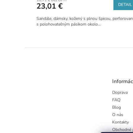
18,71 € bez DPH
23,01 €
DETAIL
Sandále, dámsky, kožený s plnou špicou, perforovan
s polohovateľným pásikom okolo...
Z
á
p
ä
t
Informác
i
e
Doprava
FAQ
Blog
O nás
Kontakty
Obchodné 