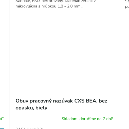
Sandále, ESD, perforovaný. Materiál: zvršok z
Sa
mikrovlákna s hrúbkou 1,8 - 2,0 mm...
po
Obuv pracovný nazúvak CXS BEA, bez
opasku, biely
í*
Skladom, doručíme do 7 dní*