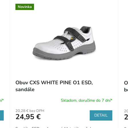
Novinka
Obuv CXS WHITE PINE O1 ESD,
O
sandále
b
í*
Skladom, doručíme do 7 dní*
20,28 € bez DPH
20
24,95 €
2
DETAIL