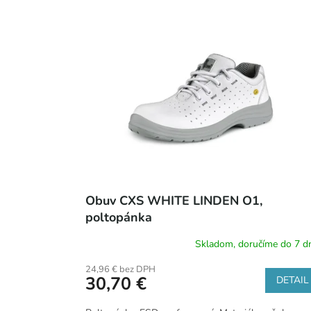
V
p
ý
r
p
o
i
d
s
u
p
k
r
t
o
o
d
v
u
k
t
o
v
Obuv CXS WHITE LINDEN O1,
poltopánka
Skladom, doručíme do 7 dn
24,96 € bez DPH
30,70 €
DETAIL