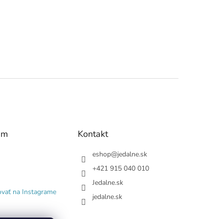
am
Kontakt
eshop
@
jedalne.sk
+421 915 040 010
Jedalne.sk
ovať na Instagrame
jedalne.sk