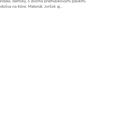
ndále, dámsky, s dvoma priehlavkovými pásikmi,
došva na kline. Materiál: zvršok aj...