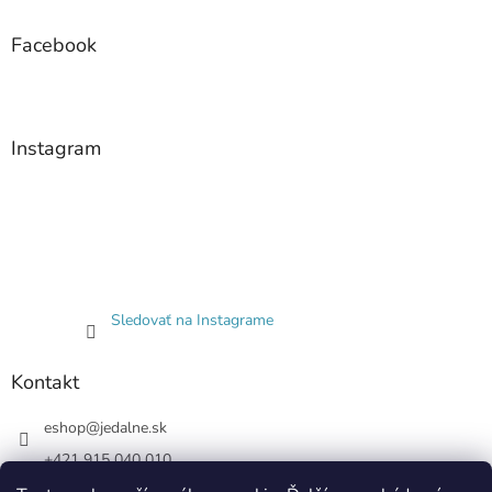
s
u
Facebook
Instagram
Sledovať na Instagrame
Kontakt
eshop
@
jedalne.sk
+421 915 040 010
Jedalne.sk