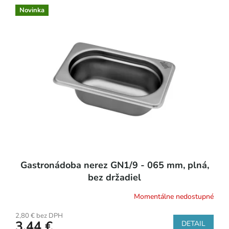
o
ý
Novinka
d
p
u
i
k
s
t
p
o
r
v
o
d
u
k
t
o
v
Gastronádoba nerez GN1/9 - 065 mm, plná,
bez držadiel
Momentálne nedostupné
2,80 € bez DPH
3,44 €
DETAIL