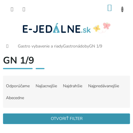
Prejsť
NÁKU
na
obsah
KOŠÍK
Domov
Gastro vybavenie a riady
Gastronádoby
GN 1/9
GN 1/9
R
a
Odporúčame
Najlacnejšie
Najdrahšie
Najpredávanejšie
d
e
Abecedne
n
i
e
OTVORIŤ FILTER
p
r
V