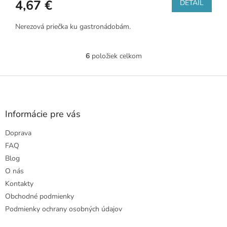
4,67 €
DETAIL
Nerezová priečka ku gastronádobám.
6
položiek celkom
O
v
l
Z
á
á
d
p
a
ä
Informácie pre vás
c
t
i
Doprava
i
e
e
p
FAQ
r
Blog
v
O nás
k
Kontakty
y
v
Obchodné podmienky
ý
Podmienky ochrany osobných údajov
p
i