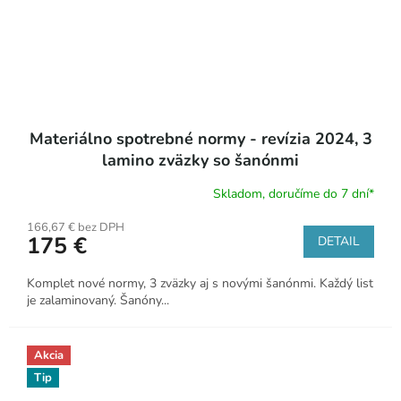
Materiálno spotrebné normy - revízia 2024, 3
lamino zväzky so šanónmi
Skladom, doručíme do 7 dní*
Priemerné
hodnotenie
166,67 € bez DPH
produktu
175 €
DETAIL
je
5,0
z
Komplet nové normy, 3 zväzky aj s novými šanónmi. Každý list
5
je zalaminovaný. Šanóny...
hviezdičiek.
Akcia
Tip