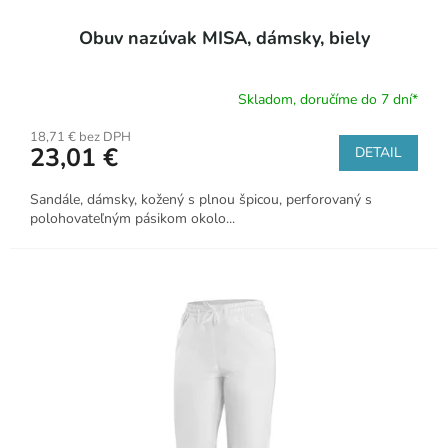
r
Obuv nazúvak MISA, dámsky, biely
e
r
a
Skladom, doručíme do 7 dní*
d
18,71 € bez DPH
23,01 €
o
DETAIL
s
Sandále, dámsky, kožený s plnou špicou, perforovaný s
ť
polohovateľným pásikom okolo...
.