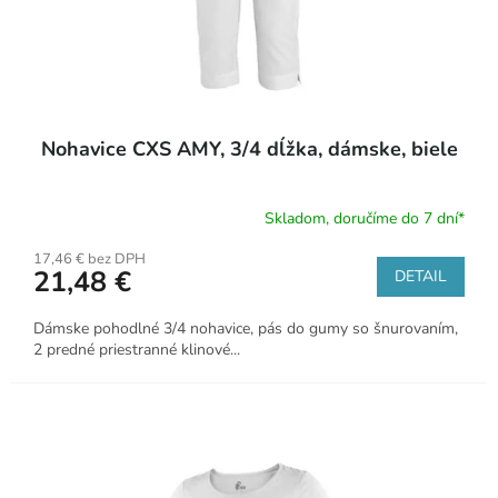
Nohavice CXS AMY, 3/4 dĺžka, dámske, biele
Skladom, doručíme do 7 dní*
17,46 € bez DPH
21,48 €
DETAIL
Dámske pohodlné 3/4 nohavice, pás do gumy so šnurovaním,
2 predné priestranné klinové...