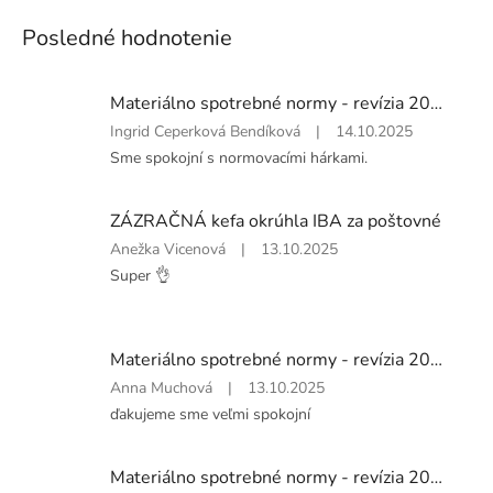
Posledné hodnotenie
Materiálno spotrebné normy - revízia 2024, laminované listy samostatné
Hodnotenie
Ingrid Ceperková Bendíková
|
14.10.2025
produktu
Sme spokojní s normovacími hárkami.
je
5
z
ZÁZRAČNÁ kefa okrúhla IBA za poštovné
5
Hodnotenie
Anežka Vicenová
|
13.10.2025
hviezdičiek.
produktu
Super 👌
je
5
z
5
Materiálno spotrebné normy - revízia 2024, 3 lamino zväzky so šanónmi
hviezdičiek.
Hodnotenie
Anna Muchová
|
13.10.2025
produktu
ďakujeme sme veľmi spokojní
je
5
z
Materiálno spotrebné normy - revízia 2024, samostatné listy
5