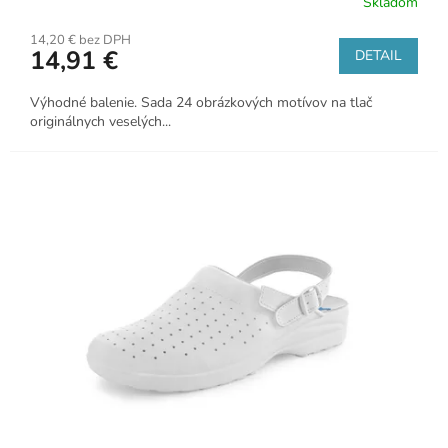
Skladom
v
e
14,20 € bez DPH
14,91 €
DETAIL
n
i
Výhodné balenie. Sada 24 obrázkových motívov na tlač
originálnych veselých...
e
p
r
e
p
r
á
c
u
a
j
p