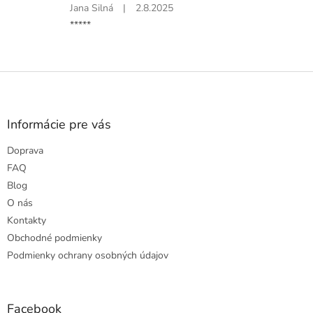
Hodnotenie
Jana Silná
|
2.8.2025
hviezdičiek.
produktu
*****
je
5
z
5
Z
hviezdičiek.
á
p
ä
Informácie pre vás
t
Doprava
i
e
FAQ
Blog
O nás
Kontakty
Obchodné podmienky
Podmienky ochrany osobných údajov
Facebook