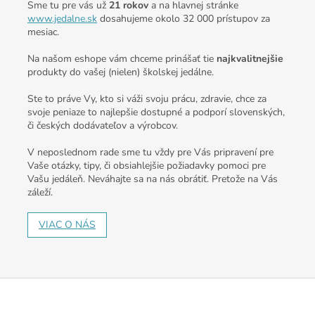
Sme tu pre vás už
21 rokov
a na hlavnej stránke
www.jedalne.sk
dosahujeme okolo 32 000 prístupov za
mesiac.
Na našom eshope vám chceme prinášať tie
najkvalitnejšie
produkty do vašej (nielen) školskej jedálne.
Ste to práve Vy, kto si váži svoju prácu, zdravie, chce za
svoje peniaze to najlepšie dostupné a podporí slovenských,
či českých dodávateľov a výrobcov.
V neposlednom rade sme tu vždy pre Vás pripravení pre
Vaše otázky, tipy, či obsiahlejšie požiadavky pomoci pre
Vašu jedáleň. Neváhajte sa na nás obrátiť. Pretože na Vás
záleží.
VIAC O NÁS