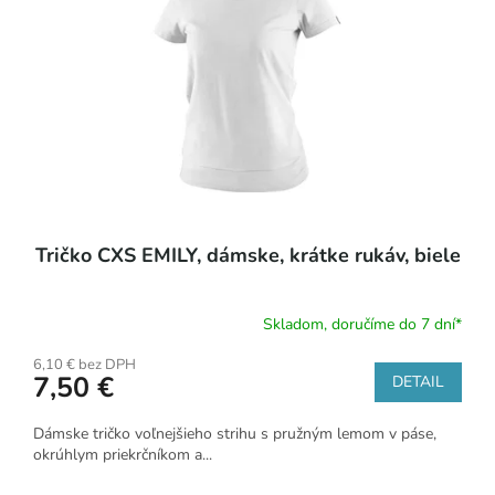
Tričko CXS EMILY, dámske, krátke rukáv, biele
Skladom, doručíme do 7 dní*
6,10 € bez DPH
7,50 €
DETAIL
Dámske tričko voľnejšieho strihu s pružným lemom v páse,
okrúhlym priekrčníkom a...