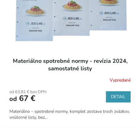
Materiálno spotrebné normy - revízia 2024,
samostatné listy
Vypredané
Priemerné
hodnotenie
od 63,81 € bez DPH
produktu
67 €
DETAIL
od
je
5,0
z
Materiálno - spotrebné normy, komplet zostava troch zväzkov,
5
vnútorné listy, bez...
hviezdičiek.