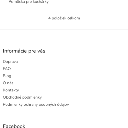
Pomôcka pre kuchárky
4
položiek celkom
O
v
l
Z
á
á
d
p
a
ä
Informácie pre vás
c
t
i
Doprava
i
e
e
p
FAQ
r
Blog
v
O nás
k
Kontakty
y
v
Obchodné podmienky
ý
Podmienky ochrany osobných údajov
p
i
s
u
Facebook