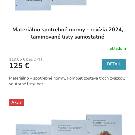
Materiálno spotrebné normy - revízia 2024,
laminované listy samostatné
Skladom
Priemerné
hodnotenie
119,05 € bez DPH
produktu
125 €
DETAIL
je
5,0
z
Materiálno - spotrebné normy, komplet zostava troch zväzkov,
5
vnútorné listy, bez...
hviezdičiek.
Akcia