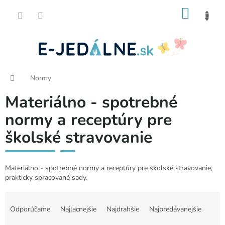
Prejsť
NÁKU
na
obsah
KOŠÍK
Domov
Normy
Materiálno - spotrebné
normy a receptúry pre
školské stravovanie
Materiálno - spotrebné normy a receptúry pre školské stravovanie,
prakticky spracované sady.
R
a
Odporúčame
Najlacnejšie
Najdrahšie
Najpredávanejšie
d