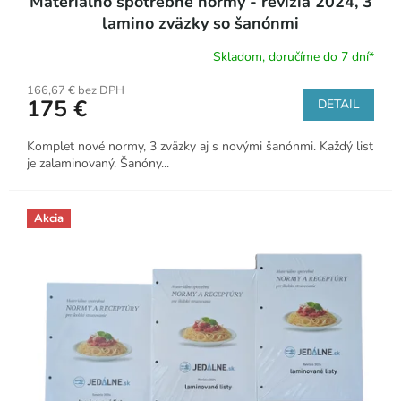
Materiálno spotrebné normy - revízia 2024, 3
lamino zväzky so šanónmi
Skladom, doručíme do 7 dní*
Priemerné
hodnotenie
166,67 € bez DPH
produktu
175 €
DETAIL
je
5,0
z
Komplet nové normy, 3 zväzky aj s novými šanónmi. Každý list
5
je zalaminovaný. Šanóny...
hviezdičiek.
Akcia