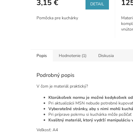
3,15 €
125
je
DETAIL
5,0
z
Pomôcka pre kuchárky
Materi
5
komple
hviezdi
vnútorn
Popis
Hodnotenie (1)
Diskusia
Podrobný popis
V čom je materiál praktický?
Ktorúkoľvek normu je možné kedykoľvek ods
Pri aktualizácii MSN nebude potrebné kupovať
Vyberateľné stránky, aby s nimi mohli kuchá
Pri príprave pokrmu si kuchárka môže požičať 
Kvalitný materiál, ktorý vydrží manipuláciu 
Veľkosť: A4