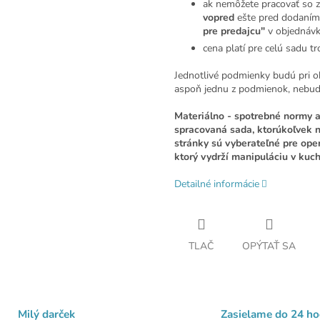
ak nemôžete pracovať so z
vopred
ešte pred dodaním
pre predajcu"
v objednáv
cena platí pre celú sadu t
Jednotlivé podmienky budú pri o
aspoň jednu z podmienok, nebu
Materiálno - spotrebné normy a
spracovaná sada, ktorúkoľvek n
stránky sú vyberateľné pre oper
ktorý vydrží manipuláciu v kuch
Detailné informácie
TLAČ
OPÝTAŤ SA
Milý darček
Zasielame do 24 ho