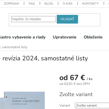
DOPRAVA
FAQ
BLOG
O NÁS
KONTAKTY
HĽADAŤ
astro vybavenie a riady
Upratovanie
Oblečenie
, samostatné listy
 revízia 2024, samostatné listy
od
67 €
/ ks
od
63,81 €
bez DPH
Jednotková
Zvoľte variant
cena:
Variant