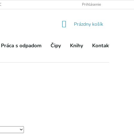
OBCHODNÉ PODMIENKY
PODMIENKY OCHRANY OSOBNÝCH ÚDA
Prihlásenie
NÁKUPNÝ
Prázdny košík
KOŠÍK
Práca s odpadom
Čipy
Knihy
Kontakty