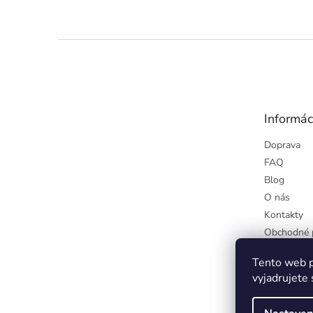
Z
á
p
ä
t
Informác
i
e
Doprava
FAQ
Blog
O nás
Kontakty
Obchodné 
Podmienky
Tento web p
osobných ú
vyjadrujete 