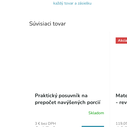
každý tovar a zásielku
Súvisiaci tovar
Akci
Praktický posuvník na
Mate
prepočet navýšených porcií
- re
mäsa
list
Skladom
Priem
hodno
3 € bez DPH
119,0
produ