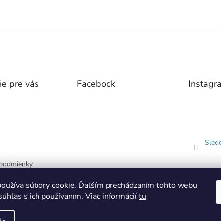
ie pre vás
Facebook
Instagr
Sled
podmienky
 ochrany
oužíva súbory cookie. Ďalším prechádzaním tohto webu
dajov
súhlas s ich používaním. Viac informácií
tu
.