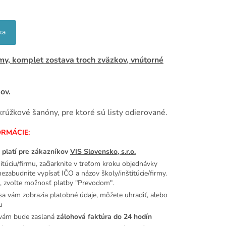
ka
my, komplet zostava troch zväzkov, vnútorné
ov.
rúžkové šanóny, pre ktoré sú listy odierované.
ORMÁCIE:
 platí pre zákazníkov
VIS Slovensko, s.r.o.
itúciu/firmu, začiarknite v treťom kroku objednávky
zabudnite vypísať IČO a názov školy/inštitúcie/firmy.
u, zvoľte možnosť platby "Prevodom".
sa vám zobrazia platobné údaje, môžete uhradiť, alebo
u
 vám bude zaslaná
zálohová faktúra do 24 hodín