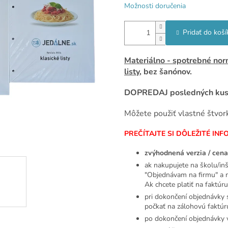
Možnosti doručenia
Pridať do koší
Materiálno - spotrebné nor
listy
, bez šanónov.
DOPREDAJ posledných kus
Môžete použiť vlastné štvork
PREČÍTAJTE SI DÔLEŽITÉ INF
zvýhodnená verzia / cena
ak nakupujete na školu/inš
"Objednávam na firmu" a ne
Ak chcete platiť na faktúr
pri dokončení objednávky 
počkať na zálohovú faktúr
po dokončení objednávky