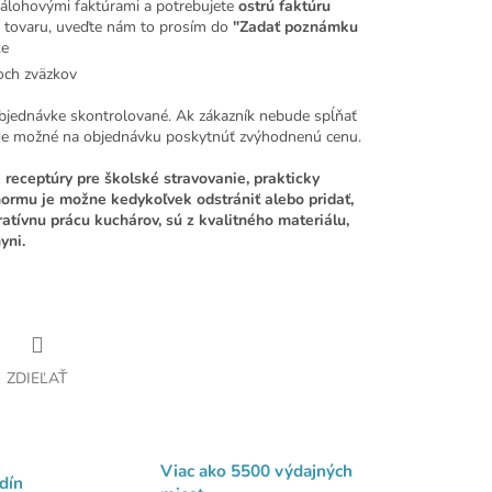
álohovými faktúrami a potrebujete
ostrú faktúru
 tovaru, uveďte nám to prosím do
"Zadať poznámku
ke
roch zväzkov
bjednávke skontrolované. Ak zákazník nebude spĺňať
de možné na objednávku poskytnúť zvýhodnenú cenu.
 receptúry pre školské stravovanie, prakticky
ormu je možne kedykoľvek odstrániť alebo pridať,
atívnu prácu kuchárov, sú z kvalitného materiálu,
yni.
ZDIEĽAŤ
Viac ako 5500 výdajných
dín