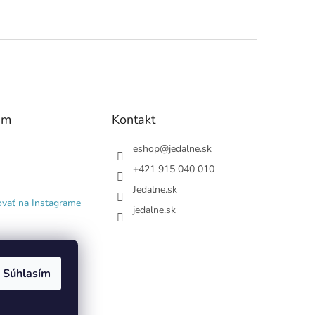
am
Kontakt
eshop
@
jedalne.sk
+421 915 040 010
Jedalne.sk
ovať na Instagrame
jedalne.sk
Súhlasím