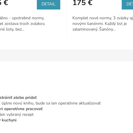
 €
175 €
je
DETAIL
DE
5,0
z
álno - spotrebné normy,
Komplet nové normy, 3 zväzky aj
5
t zostava troch zväzkov,
novými šanónmi. Každý list je
čiek.
hviezdičiek.
é listy, bez...
zalaminovaný. Šanóny...
trániť alebo pridať
 úplne novú knihu, bude sa len operatívne aktualizovať
ri operatívne pracovať
len vybraný recept
v kuchyni