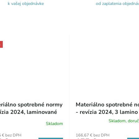
k vašej objednávke
od zaplatenia objedná
a
riálno spotrebné normy
Materiálno spotrebné n
vízia 2024, laminované
- revízia 2024, 3 lamino
y samostatné
zväzky so šanónmi
Skladom, doruč
Skladom
erné
Priemerné
tenie
hodnotenie
5 € bez DPH
166,67 € bez DPH
ktu
produktu