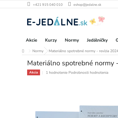
Prejsť
+421 915 040 010
eshop@jedalne.sk
na
obsah
Akcie
Kurzy
Normy
Jedálničky
G
Normy
Materiálno spotrebné normy - revízia 2024
Domov
Materiálno spotrebné normy -
Priemerné
1 hodnotenie
Podrobnosti hodnotenia
Akcia
hodnotenie
produktu
je
5,0
z
5
hviezdičiek.