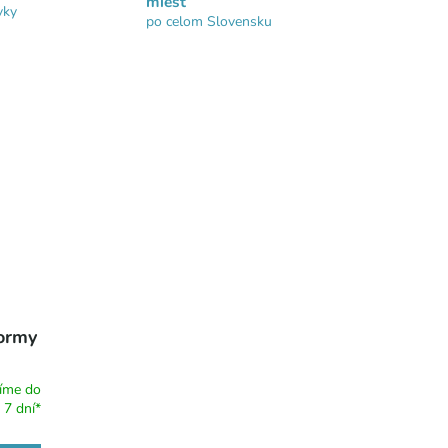
miest
vky
po celom Slovensku
ormy
íme do
7 dní*