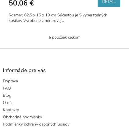
50,06 €
DETAIL
Rozmer: 62,5 x 15 x 19 cm Súčasťou je 5 vyberateľných
košíkov Vyrobené z nerezovej...
6
položiek celkom
O
v
l
Z
á
á
d
p
a
ä
Informácie pre vás
c
t
i
Doprava
i
e
e
p
FAQ
r
Blog
v
O nás
k
Kontakty
y
v
Obchodné podmienky
ý
Podmienky ochrany osobných údajov
p