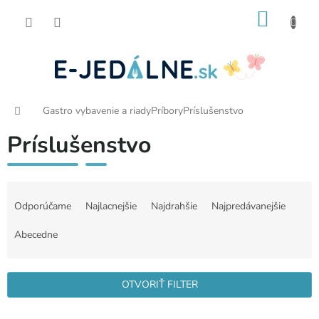
Prejsť
NÁKU
na
obsah
KOŠÍK
Domov
Gastro vybavenie a riady
Príbory
Príslušenstvo
Príslušenstvo
R
a
Odporúčame
Najlacnejšie
Najdrahšie
Najpredávanejšie
d
e
Abecedne
n
i
e
OTVORIŤ FILTER
p
r
V