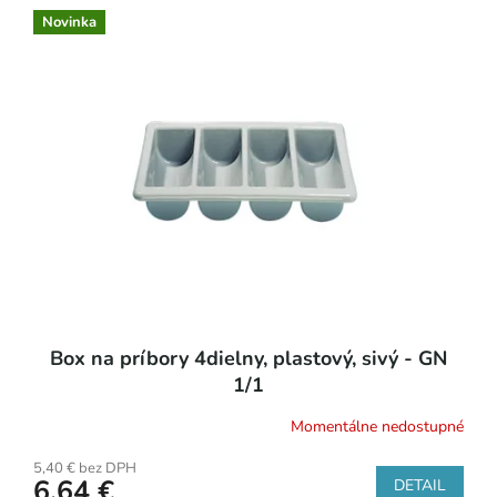
o
ý
Novinka
d
p
u
i
k
s
t
p
o
r
v
o
d
u
k
t
o
v
Box na príbory 4dielny, plastový, sivý - GN
1/1
Momentálne nedostupné
5,40 € bez DPH
6,64 €
DETAIL