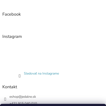
i
s
u
Facebook
Instagram
Sledovať na Instagrame
Kontakt
eshop
@
jedalne.sk
+421 915 040 010