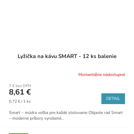
Lyžička na kávu SMART - 12 ks balenie
Momentálne nedostupné
7 € bez DPH
8,61 €
DETAIL
Jednotková
0,72 € / 1 ks
cena:
Smart – múdra voľba pre každé stolovanie Objavte rad Smart
– moderné príbory vyrobené...