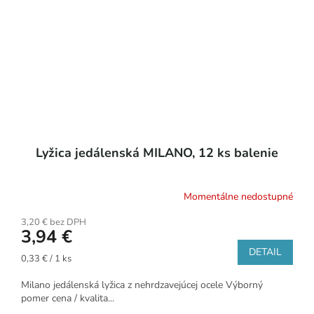
Lyžica jedálenská MILANO, 12 ks balenie
Momentálne nedostupné
3,20 € bez DPH
3,94 €
DETAIL
Jednotková
0,33 € / 1 ks
cena:
Milano jedálenská lyžica z nehrdzavejúcej ocele Výborný
pomer cena / kvalita...