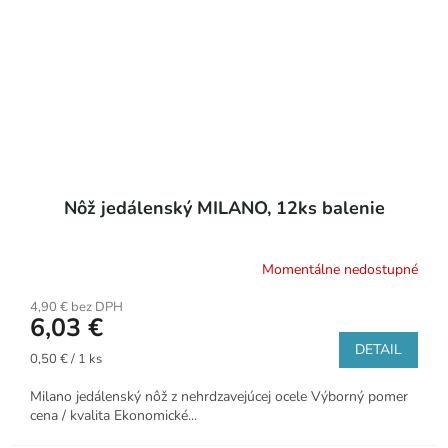
Nôž jedálenský MILANO, 12ks balenie
Momentálne nedostupné
4,90 € bez DPH
6,03 €
DETAIL
Jednotková
0,50 € / 1 ks
cena:
Milano jedálenský nôž z nehrdzavejúcej ocele Výborný pomer
cena / kvalita Ekonomické...