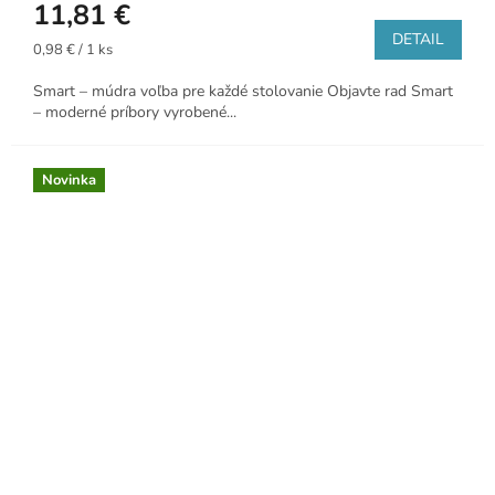
11,81 €
DETAIL
Jednotková
0,98 € / 1 ks
cena:
Smart – múdra voľba pre každé stolovanie Objavte rad Smart
– moderné príbory vyrobené...
Novinka