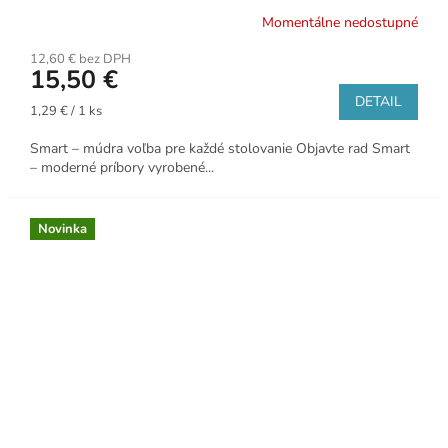
Momentálne nedostupné
12,60 € bez DPH
15,50 €
DETAIL
Jednotková
1,29 € / 1 ks
cena:
Smart – múdra voľba pre každé stolovanie Objavte rad Smart
– moderné príbory vyrobené...
Novinka