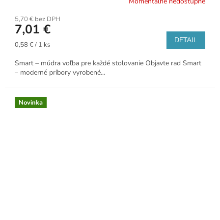
Momentálne nedostupné
5,70 € bez DPH
7,01 €
DETAIL
Jednotková
0,58 € / 1 ks
cena:
Smart – múdra voľba pre každé stolovanie Objavte rad Smart
– moderné príbory vyrobené...
Novinka