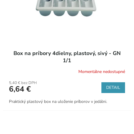
v
o
d
u
k
t
o
v
Box na príbory 4dielny, plastový, sivý - GN
1/1
Momentálne nedostupné
5,40 € bez DPH
6,64 €
DETAIL
Praktický plastový box na uloženie príborov v jedálni.