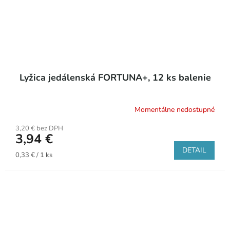
Lyžica jedálenská FORTUNA+, 12 ks balenie
Momentálne nedostupné
3,20 € bez DPH
3,94 €
DETAIL
Jednotková
0,33 € / 1 ks
cena: