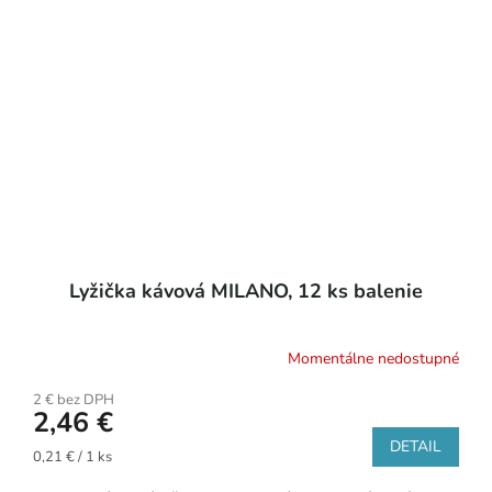
Lyžička kávová MILANO, 12 ks balenie
Momentálne nedostupné
2 € bez DPH
2,46 €
DETAIL
Jednotková
0,21 € / 1 ks
cena: