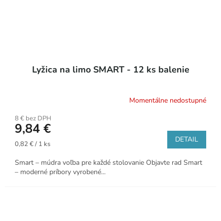
Lyžica na limo SMART - 12 ks balenie
Momentálne nedostupné
8 € bez DPH
9,84 €
DETAIL
Jednotková
0,82 € / 1 ks
cena:
Smart – múdra voľba pre každé stolovanie Objavte rad Smart
– moderné príbory vyrobené...