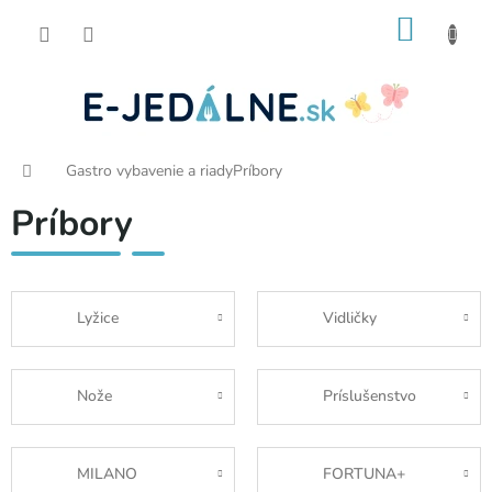
Prejsť
NÁKU
na
obsah
KOŠÍK
Domov
Gastro vybavenie a riady
Príbory
Príbory
Lyžice
Vidličky
Nože
Príslušenstvo
MILANO
FORTUNA+