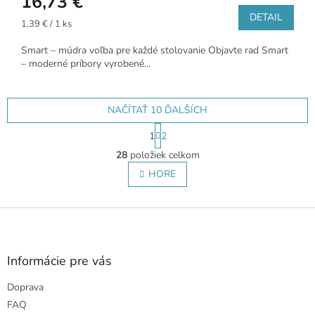
16,73 €
DETAIL
Jednotková
1,39 € / 1 ks
cena:
Smart – múdra voľba pre každé stolovanie Objavte rad Smart
– moderné príbory vyrobené...
NAČÍTAŤ 10 ĎALŠÍCH
S
1
2
t
O
r
28
položiek celkom
v
á
l
HORE
n
á
k
o
d
v
Z
a
a
c
á
n
i
p
i
e
ä
e
Informácie pre vás
p
t
r
Doprava
i
v
e
FAQ
k