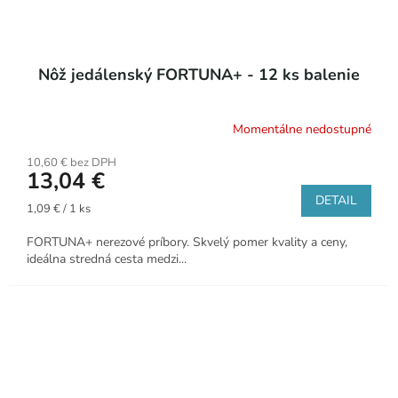
Nôž jedálenský FORTUNA+ - 12 ks balenie
Momentálne nedostupné
10,60 € bez DPH
13,04 €
DETAIL
Jednotková
1,09 € / 1 ks
cena:
FORTUNA+ nerezové príbory. Skvelý pomer kvality a ceny,
ideálna stredná cesta medzi...