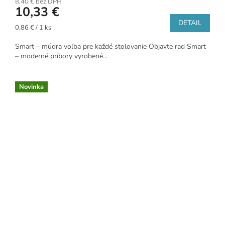
8,40 € bez DPH
10,33 €
DETAIL
Jednotková
0,86 € / 1 ks
cena:
Smart – múdra voľba pre každé stolovanie Objavte rad Smart
– moderné príbory vyrobené...
Novinka