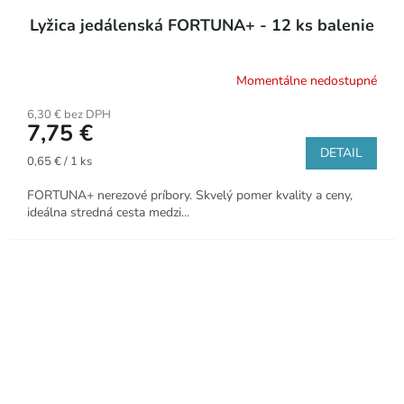
Lyžica jedálenská FORTUNA+ - 12 ks balenie
Momentálne nedostupné
6,30 € bez DPH
7,75 €
DETAIL
Jednotková
0,65 € / 1 ks
cena:
FORTUNA+ nerezové príbory. Skvelý pomer kvality a ceny,
ideálna stredná cesta medzi...