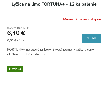
Lyžica na limo FORTUNA+ - 12 ks balenie
Momentálne nedostupné
5,20 € bez DPH
6,40 €
DETAIL
Jednotková
0,53 € / 1 ks
cena:
FORTUNA+ nerezové príbory. Skvelý pomer kvality a ceny,
ideálna stredná cesta medzi...
Novinka