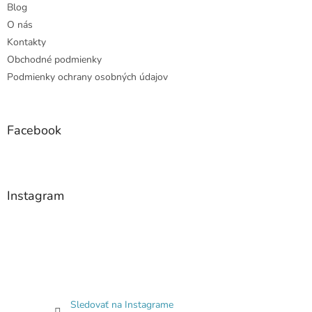
y
Blog
v
O nás
ý
Kontakty
p
i
Obchodné podmienky
s
Podmienky ochrany osobných údajov
u
Facebook
Instagram
Sledovať na Instagrame