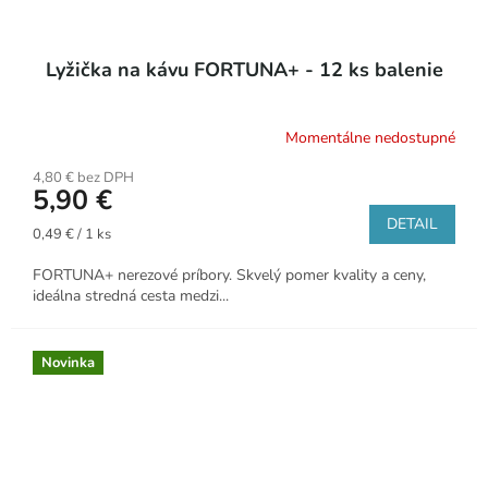
Lyžička na kávu FORTUNA+ - 12 ks balenie
Momentálne nedostupné
4,80 € bez DPH
5,90 €
DETAIL
Jednotková
0,49 € / 1 ks
cena:
FORTUNA+ nerezové príbory. Skvelý pomer kvality a ceny,
ideálna stredná cesta medzi...
Novinka