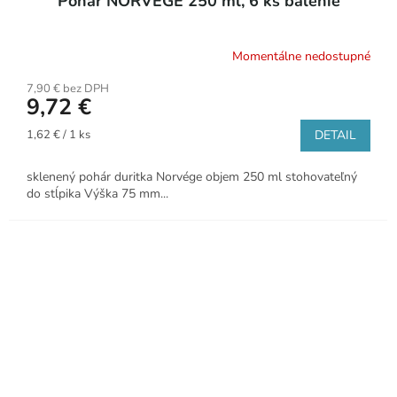
Pohár NORVÉGE 250 ml, 6 ks balenie
Momentálne nedostupné
7,90 € bez DPH
9,72 €
Jednotková
1,62 € / 1 ks
DETAIL
cena:
sklenený pohár duritka Norvége objem 250 ml stohovateľný
do stĺpika Výška 75 mm...