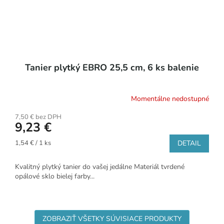
Tanier plytký EBRO 25,5 cm, 6 ks balenie
Momentálne nedostupné
7,50 € bez DPH
9,23 €
Jednotková
1,54 € / 1 ks
DETAIL
cena:
Kvalitný plytký tanier do vašej jedálne Materiál tvrdené
opálové sklo bielej farby...
ZOBRAZIŤ VŠETKY SÚVISIACE PRODUKTY