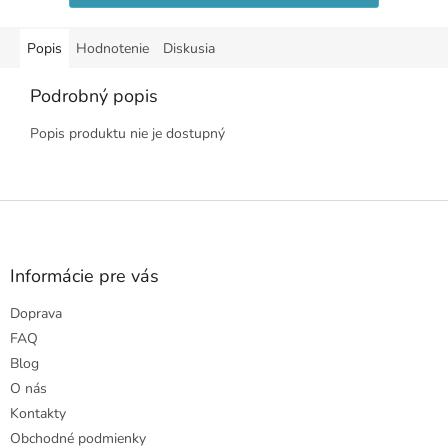
Popis
Hodnotenie
Diskusia
Podrobný popis
Popis produktu nie je dostupný
Z
á
p
ä
Informácie pre vás
t
Doprava
i
e
FAQ
Blog
O nás
Kontakty
Obchodné podmienky