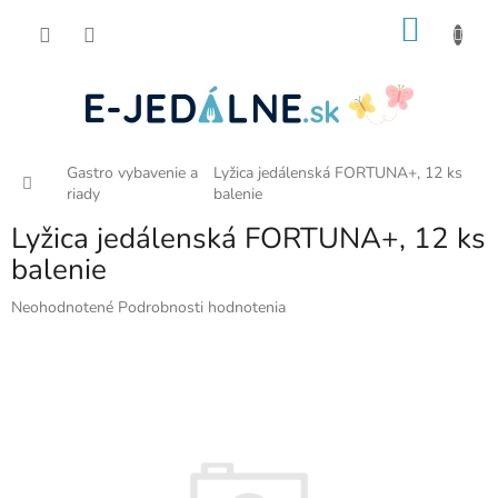
Prejsť
NÁKU
na
obsah
KOŠÍK
Gastro vybavenie a
Lyžica jedálenská FORTUNA+, 12 ks
Domov
riady
balenie
Lyžica jedálenská FORTUNA+, 12 ks
balenie
Priemerné
Neohodnotené
Podrobnosti hodnotenia
hodnotenie
produktu
je
0,0
z
5
hviezdičiek.