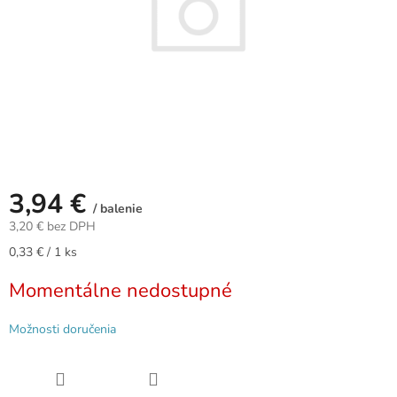
3,94 €
/ balenie
3,20 € bez DPH
Jednotková
0,33 € / 1 ks
cena:
Momentálne nedostupné
Možnosti doručenia