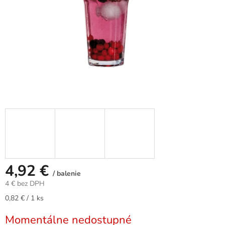
4,92 €
/ balenie
4 € bez DPH
Jednotková
0,82 € / 1 ks
cena:
Momentálne nedostupné