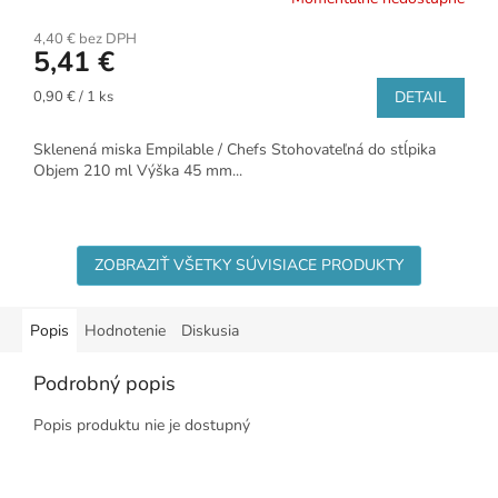
4,40 € bez DPH
5,41 €
Jednotková
0,90 € / 1 ks
DETAIL
cena:
Sklenená miska Empilable / Chefs Stohovateľná do stĺpika
Objem 210 ml Výška 45 mm...
ZOBRAZIŤ VŠETKY SÚVISIACE PRODUKTY
Popis
Hodnotenie
Diskusia
Podrobný popis
Popis produktu nie je dostupný