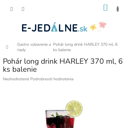
Prejsť
NÁKU
na
obsah
KOŠÍK
Gastro vybavenie a
Pohár long drink HARLEY 370 ml, 6
Domov
riady
ks balenie
Pohár long drink HARLEY 370 ml, 6
ks balenie
Priemerné
Neohodnotené
Podrobnosti hodnotenia
hodnotenie
produktu
je
0,0
z
5
hviezdičiek.