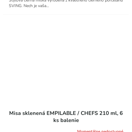
Štýlová čierna miska vyrobená z kvalitného čierneho porcelánu
SVING. Nech je vaša...
Misa sklenená EMPILABLE / CHEFS 210 ml, 6
ks balenie
Momentálne nedostupné