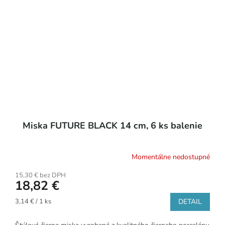
Miska FUTURE BLACK 14 cm, 6 ks balenie
Momentálne nedostupné
15,30 € bez DPH
18,82 €
Jednotková
3,14 € / 1 ks
DETAIL
cena: