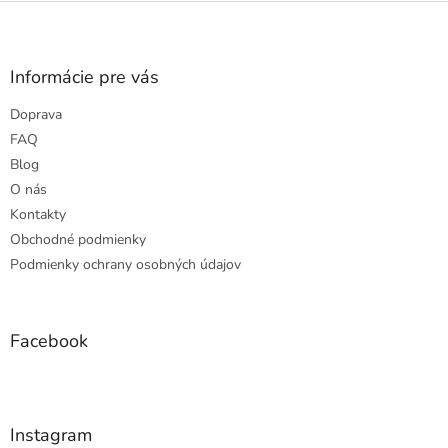
Z
á
p
ä
Informácie pre vás
t
Doprava
i
e
FAQ
Blog
O nás
Kontakty
Obchodné podmienky
Podmienky ochrany osobných údajov
Facebook
Instagram