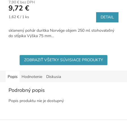
7,90 € bez DPH
9,72 €
Jednotková
1,62 € / 1 ks
DETAIL
cena:
sklenený pohár duritka Norvége objem 250 ml stohovateľný
do stĺpika Výška 75 mm...
ZOBRAZIŤ VŠETKY SÚVISIACE PRODUKTY
Popis
Hodnotenie
Diskusia
Podrobný popis
Popis produktu nie je dostupný
Z