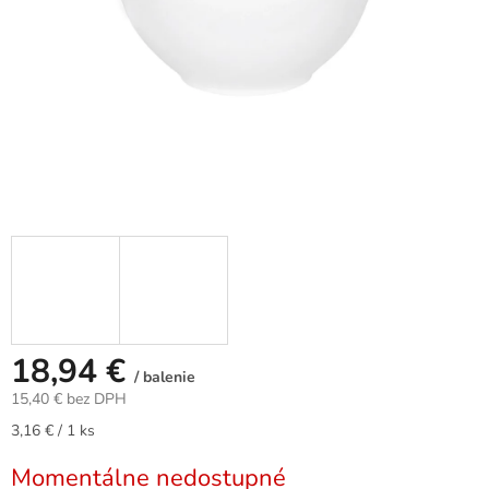
18,94 €
/ balenie
15,40 € bez DPH
Jednotková
3,16 € / 1 ks
cena:
Momentálne nedostupné