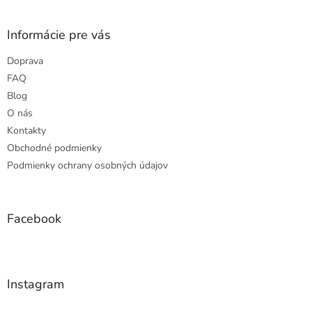
á
p
ä
Informácie pre vás
t
Doprava
i
e
FAQ
Blog
O nás
Kontakty
Obchodné podmienky
Podmienky ochrany osobných údajov
Facebook
Instagram