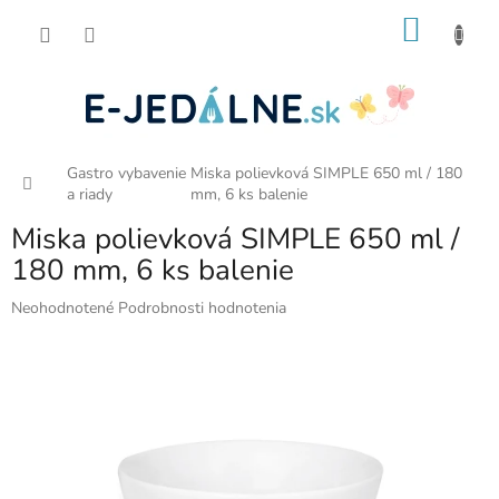
Prejsť
NÁKU
na
obsah
KOŠÍK
Gastro vybavenie
Miska polievková SIMPLE 650 ml / 180
Domov
a riady
mm, 6 ks balenie
Miska polievková SIMPLE 650 ml /
180 mm, 6 ks balenie
Priemerné
Neohodnotené
Podrobnosti hodnotenia
hodnotenie
produktu
je
0,0
z
5
hviezdičiek.