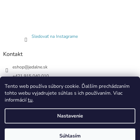
Sledovať na Instagrame
Kontakt
eshop
@
jedalne.sk
+421 915 040 010
Jedalne.sk
Tento web používa súbory cookie. Ďalším prechádzaním
tohto webu vyjadrujete súhlas s ich používaním. Viac
jedalne.sk
informácií
tu
.
Nastavenie
Vytvoril Shoptet
Súhlasím
Copyright 2026
Jedálne.sk
. Všetky práva vyhradené.