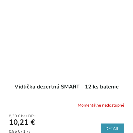
Vidlička dezertná SMART - 12 ks balenie
Momentálne nedostupné
8,30 € bez DPH
10,21 €
DETAIL
Jednotková
0,85 € / 1 ks