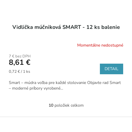
Vidlička múčniková SMART - 12 ks balenie
Momentálne nedostupné
7 € bez DPH
8,61 €
DETAIL
Jednotková
0,72 € / 1 ks
cena:
Smart – múdra voľba pre každé stolovanie Objavte rad Smart
– moderné príbory vyrobené...
10
položiek celkom
O
v
l
Z
á
á
d