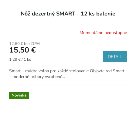
Nôž dezertný SMART - 12 ks balenie
Momentálne nedostupné
12,60 € bez DPH
15,50 €
DETAIL
Jednotková
1,29 € / 1 ks
cena:
Smart – múdra voľba pre každé stolovanie Objavte rad Smart
– moderné príbory vyrobené...
Novinka