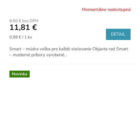
Momentálne nedostupné
9,60 € bez DPH
11,81 €
DETAIL
Jednotková
0,98 € / 1 ks
cena:
Smart – múdra voľba pre každé stolovanie Objavte rad Smart
– moderné príbory vyrobené...
Novinka