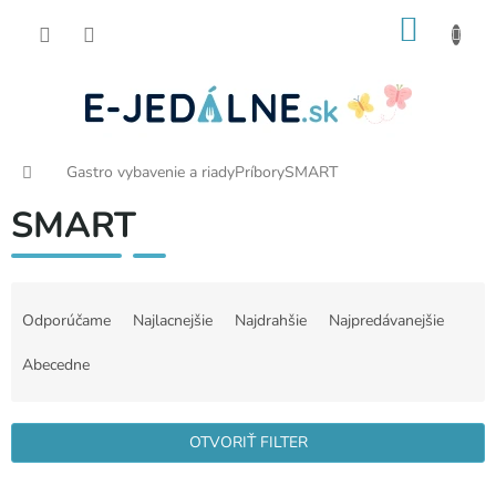
Prejsť
NÁKU
na
obsah
KOŠÍK
Domov
Gastro vybavenie a riady
Príbory
SMART
SMART
R
a
Odporúčame
Najlacnejšie
Najdrahšie
Najpredávanejšie
d
e
Abecedne
n
i
e
OTVORIŤ FILTER
p
r
V