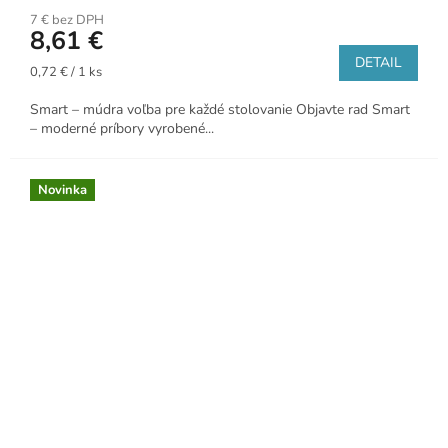
7 € bez DPH
8,61 €
DETAIL
Jednotková
0,72 € / 1 ks
cena:
Smart – múdra voľba pre každé stolovanie Objavte rad Smart
– moderné príbory vyrobené...
Novinka