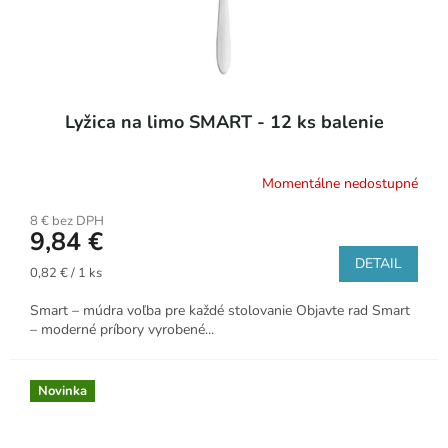
Lyžica na limo SMART - 12 ks balenie
Momentálne nedostupné
8 € bez DPH
9,84 €
DETAIL
Jednotková
0,82 € / 1 ks
cena:
Smart – múdra voľba pre každé stolovanie Objavte rad Smart
– moderné príbory vyrobené...
Novinka