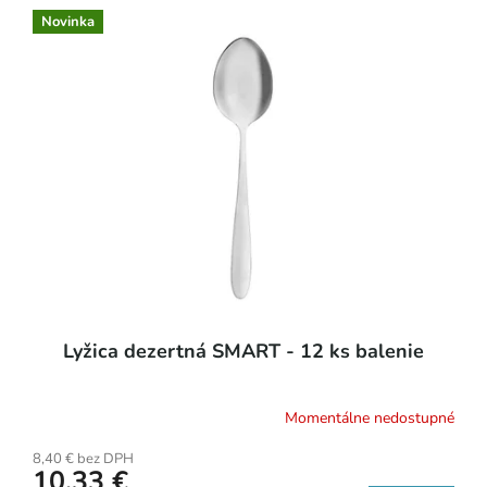
o
ý
Novinka
d
p
u
i
k
s
t
p
o
r
v
o
d
u
k
t
o
v
Lyžica dezertná SMART - 12 ks balenie
Momentálne nedostupné
8,40 € bez DPH
10,33 €