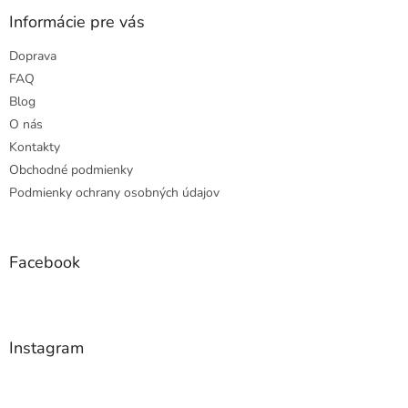
p
a
ä
Informácie pre vás
c
t
i
Doprava
i
e
e
p
FAQ
r
Blog
v
O nás
k
Kontakty
y
v
Obchodné podmienky
ý
Podmienky ochrany osobných údajov
p
i
s
u
Facebook
Instagram