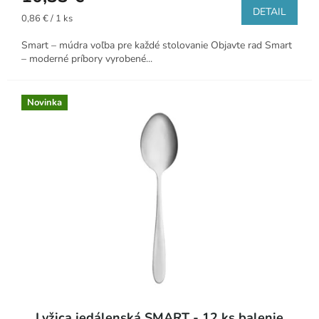
DETAIL
Jednotková
0,86 € / 1 ks
cena:
Smart – múdra voľba pre každé stolovanie Objavte rad Smart
– moderné príbory vyrobené...
Novinka
Lyžica jedálenská SMART - 12 ks balenie