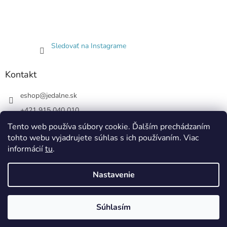
Sledovať na Instagrame
Kontakt
eshop
@
jedalne.sk
+421 915 040 010
Jedalne.sk
Tento web používa súbory cookie. Ďalším prechádzaním
tohto webu vyjadrujete súhlas s ich používaním. Viac
jedalne.sk
informácií
tu
.
Nastavenie
Vytvoril Shoptet
Súhlasím
Copyright 2026
Jedálne.sk
. Všetky práva vyhradené.