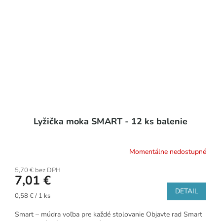
Lyžička moka SMART - 12 ks balenie
Momentálne nedostupné
5,70 € bez DPH
7,01 €
DETAIL
Jednotková
0,58 € / 1 ks
cena:
Smart – múdra voľba pre každé stolovanie Objavte rad Smart