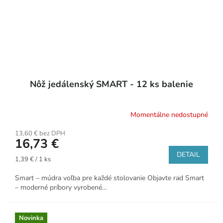
Nôž jedálenský SMART - 12 ks balenie
Momentálne nedostupné
13,60 € bez DPH
16,73 €
DETAIL
Jednotková
1,39 € / 1 ks
cena:
Smart – múdra voľba pre každé stolovanie Objavte rad Smart
– moderné príbory vyrobené...
Novinka