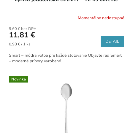
Momentálne nedostupné
9,60 € bez DPH
11,81 €
DETAIL
Jednotková
0,98 € / 1 ks
cena:
Smart – múdra voľba pre každé stolovanie Objavte rad Smart
– moderné príbory vyrobené...
Novinka