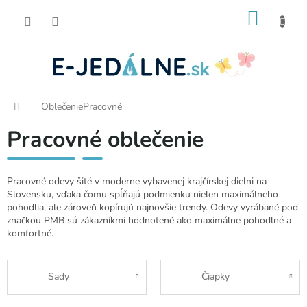
Prejsť
NÁKU
na
obsah
KOŠÍK
Domov
Oblečenie
Pracovné
Pracovné oblečenie
Pracovné odevy šité v moderne vybavenej krajčírskej dielni na
Slovensku, vďaka čomu spĺňajú podmienku nielen maximálneho
pohodlia, ale zároveň kopírujú najnovšie trendy. Odevy vyrábané pod
značkou PMB sú zákazníkmi hodnotené ako maximálne pohodlné a
komfortné.
Sady
Čiapky