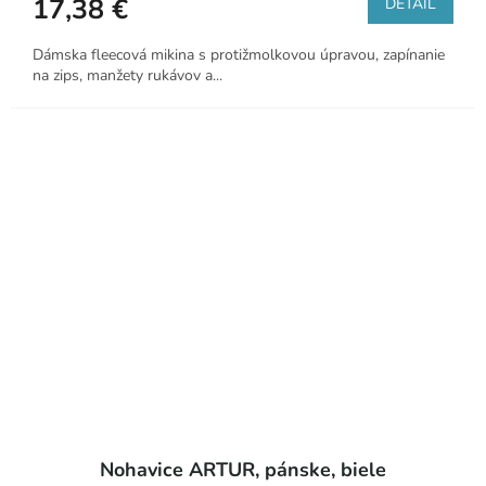
17,38 €
DETAIL
Dámska fleecová mikina s protižmolkovou úpravou, zapínanie
na zips, manžety rukávov a...
Nohavice ARTUR, pánske, biele