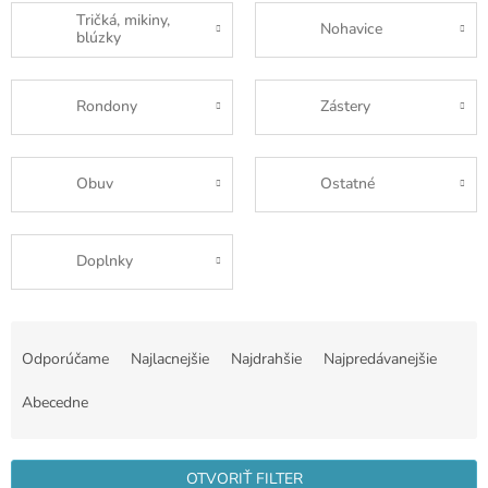
Tričká, mikiny,
Nohavice
blúzky
Rondony
Zástery
Obuv
Ostatné
Doplnky
R
a
Odporúčame
Najlacnejšie
Najdrahšie
Najpredávanejšie
d
e
Abecedne
n
i
e
OTVORIŤ FILTER