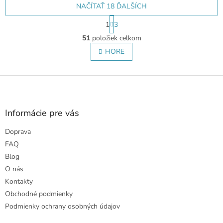
NAČÍTAŤ 18 ĎALŠÍCH
S
1
3
t
O
r
51
položiek celkom
v
á
l
HORE
n
á
k
o
d
v
Z
a
a
c
á
n
i
p
i
e
ä
e
Informácie pre vás
p
t
r
Doprava
i
v
e
FAQ
k
y
Blog
v
O nás
ý
Kontakty
p
i
Obchodné podmienky
s
Podmienky ochrany osobných údajov
u