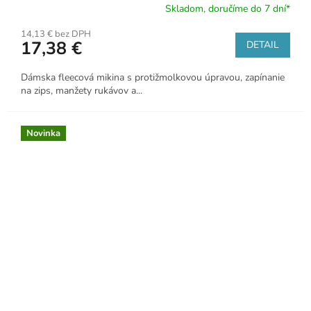
Skladom, doručíme do 7 dní*
14,13 € bez DPH
17,38 €
DETAIL
Dámska fleecová mikina s protižmolkovou úpravou, zapínanie
na zips, manžety rukávov a...
Novinka