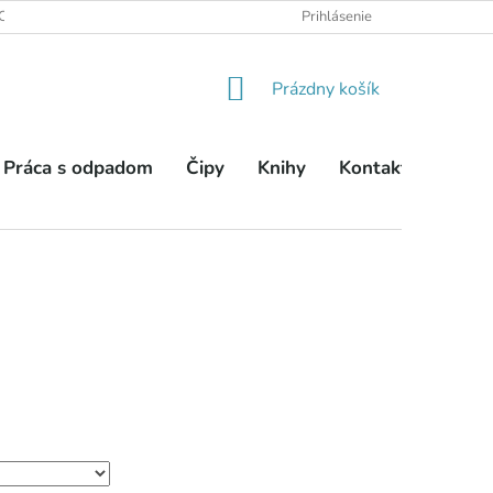
OBCHODNÉ PODMIENKY
PODMIENKY OCHRANY OSOBNÝCH ÚDA
Prihlásenie
NÁKUPNÝ
Prázdny košík
KOŠÍK
Práca s odpadom
Čipy
Knihy
Kontakty