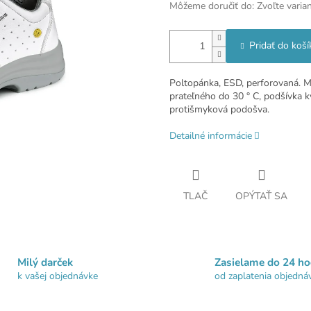
Môžeme doručiť do:
Zvoľte varia
Pridať do koší
Poltopánka, ESD, perforovaná. M
prateľného do 30 ° C, podšívka kva
protišmyková podošva.
Detailné informácie
TLAČ
OPÝTAŤ SA
Milý darček
Zasielame do 24 ho
k vašej objednávke
od zaplatenia objedná