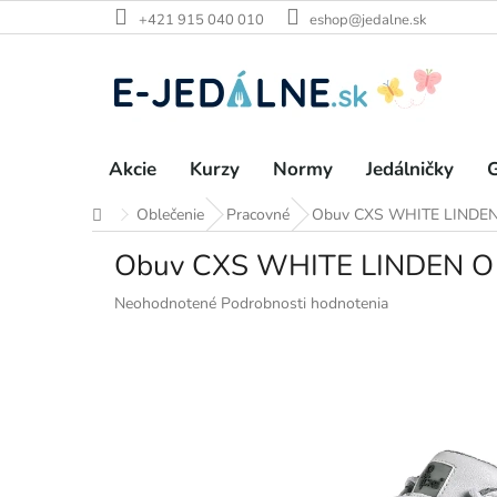
Prejsť
+421 915 040 010
eshop@jedalne.sk
na
obsah
Akcie
Kurzy
Normy
Jedálničky
G
Oblečenie
Pracovné
Obuv CXS WHITE LINDEN 
Domov
Obuv CXS WHITE LINDEN O1
Priemerné
Neohodnotené
Podrobnosti hodnotenia
hodnotenie
produktu
je
0,0
z
5
hviezdičiek.