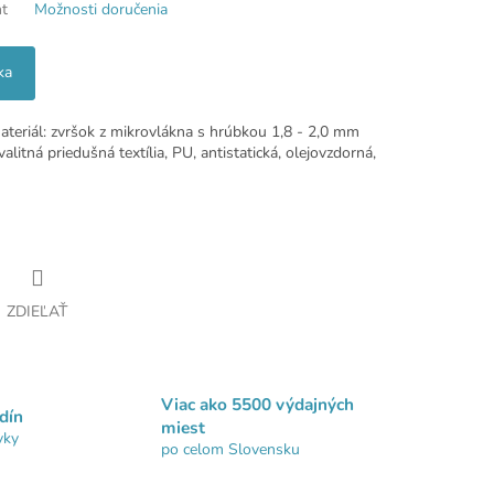
nt
Možnosti doručenia
ka
ateriál: zvršok z mikrovlákna s hrúbkou 1,8 - 2,0 mm
litná priedušná textília, PU, ​​antistatická, olejovzdorná,
ZDIEĽAŤ
Viac ako 5500 výdajných
dín
miest
vky
po celom Slovensku