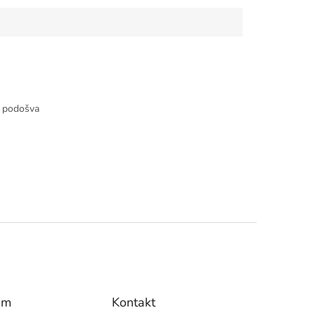
á podošva
am
Kontakt