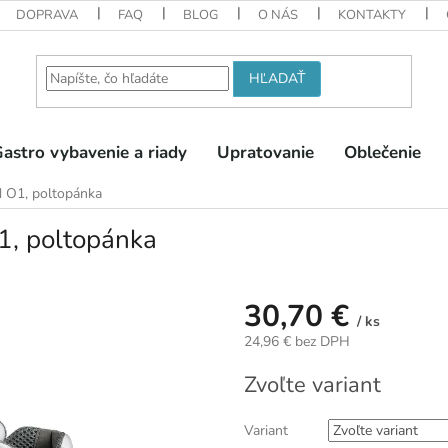
DOPRAVA
FAQ
BLOG
O NÁS
KONTAKTY
HĽADAŤ
astro vybavenie a riady
Upratovanie
Oblečenie
O1, poltopánka
, poltopánka
30,70 €
/ ks
24,96 € bez DPH
Jednotková
Zvoľte variant
cena:
Variant