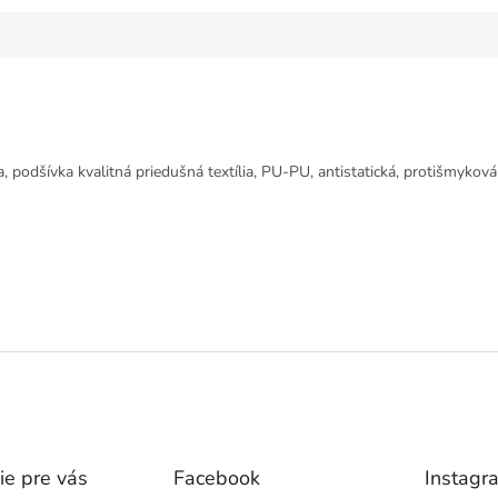
, podšívka kvalitná priedušná textília, PU-PU, antistatická, protišmykov
ie pre vás
Facebook
Instagr