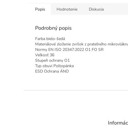
Popis
Hodnotenie
Diskusia
Podrobný popis
Farba bielo-šedá
Materiálové zloženie zvršok z prateľného mikrovlákna
Normy EN ISO 20347:2022 O1 FO SR
Veľkosť 36
Stupeň ochrany O1
Typ obuvi Poltopánka
ESD Ochrana ÁNO
Z
á
p
ä
t
Informác
i