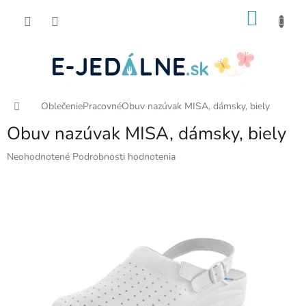
Prejsť
NÁKU
na
obsah
KOŠÍK
Domov
Oblečenie
Pracovné
Obuv nazúvak MISA, dámsky, biely
Obuv nazúvak MISA, dámsky, biely
Priemerné
Neohodnotené
Podrobnosti hodnotenia
hodnotenie
produktu
je
0,0
z
5
hviezdičiek.