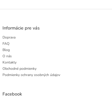
Z
á
p
ä
Informácie pre vás
t
Doprava
i
e
FAQ
Blog
O nás
Kontakty
Obchodné podmienky
Podmienky ochrany osobných údajov
Facebook