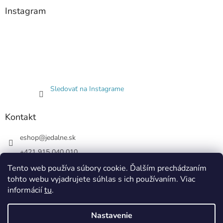
Instagram
Sledovať na Instagrame
Kontakt
eshop
@
jedalne.sk
+421 915 040 010
Jedalne.sk
Tento web používa súbory cookie. Ďalším prechádzaním
tohto webu vyjadrujete súhlas s ich používaním. Viac
jedalne.sk
informácií
tu
.
Nastavenie
Vytvoril Shoptet