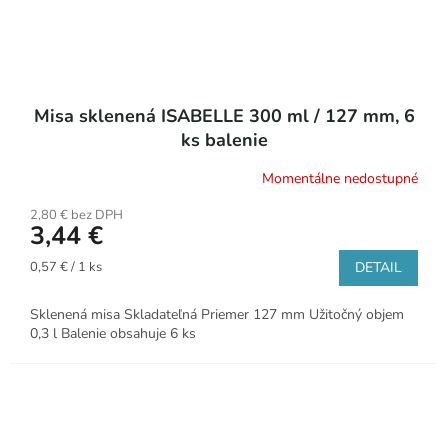
Misa sklenená ISABELLE 300 ml / 127 mm, 6
ks balenie
Momentálne nedostupné
2,80 € bez DPH
3,44 €
Jednotková
0,57 € / 1 ks
DETAIL
cena:
Sklenená misa Skladateľná Priemer 127 mm Užitočný objem
0,3 l Balenie obsahuje 6 ks