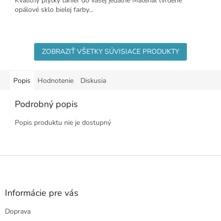
Kvalitný plytký tanier do vašej jedálne Materiál tvrdené
opálové sklo bielej farby...
ZOBRAZIŤ VŠETKY SÚVISIACE PRODUKTY
Popis
Hodnotenie
Diskusia
Podrobný popis
Popis produktu nie je dostupný
Z
á
p
ä
Informácie pre vás
t
Doprava
i