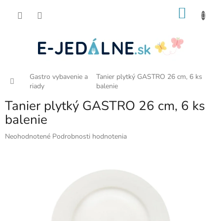
Prejsť
NÁKU
na
obsah
KOŠÍK
Gastro vybavenie a
Tanier plytký GASTRO 26 cm, 6 ks
Domov
riady
balenie
Tanier plytký GASTRO 26 cm, 6 ks
balenie
Priemerné
Neohodnotené
Podrobnosti hodnotenia
hodnotenie
produktu
je
0,0
z
5
hviezdičiek.