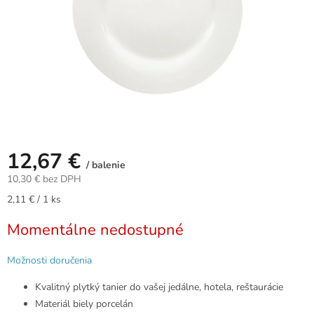
12,67 €
/ balenie
10,30 € bez DPH
Jednotková
2,11 € / 1 ks
cena:
Momentálne nedostupné
Možnosti doručenia
Kvalitný plytký tanier do vašej jedálne, hotela, reštaurácie
Materiál biely porcelán