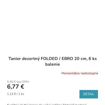
Tanier dezertný FOLDED / EBRO 20 cm, 6 ks
balenie
Momentálne nedostupné
5,50 € bez DPH
6,77 €
Jednotková
1,13 € / 1 ks
DETAIL
cena: