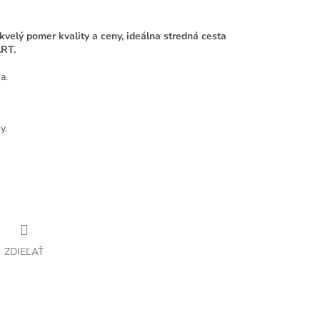
elý pomer kvality a ceny, ideálna stredná cesta
RT.
a.
y.
ZDIEĽAŤ