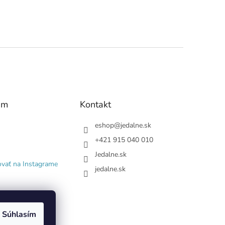
am
Kontakt
eshop
@
jedalne.sk
+421 915 040 010
Jedalne.sk
ovať na Instagrame
jedalne.sk
Súhlasím