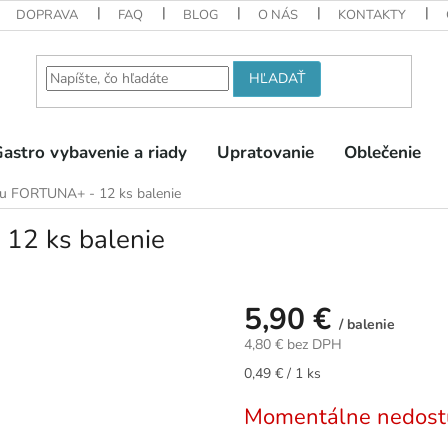
DOPRAVA
FAQ
BLOG
O NÁS
KONTAKTY
HĽADAŤ
astro vybavenie a riady
Upratovanie
Oblečenie
vu FORTUNA+ - 12 ks balenie
12 ks balenie
5,90 €
/ balenie
4,80 € bez DPH
Jednotková
0,49 € / 1 ks
cena:
Momentálne nedost