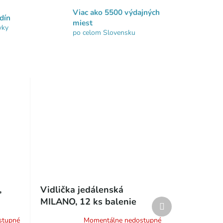
Viac ako 5500 výdajných
dín
miest
vky
po celom Slovensku
,
Vidlička jedálenská
MILANO, 12 ks balenie
Ďalší
produkt
stupné
Momentálne nedostupné