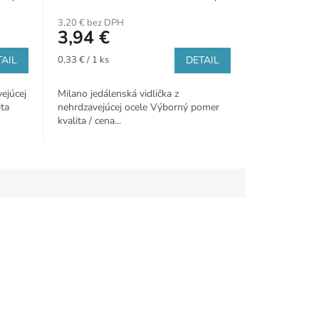
3,20 € bez DPH
3,94 €
Jednotková
AIL
0,33 € / 1 ks
DETAIL
cena:
ejúcej
Milano jedálenská vidlička z
ita
nehrdzavejúcej ocele Výborný pomer
kvalita / cena...