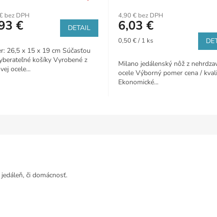
€ bez DPH
4,90 € bez DPH
93 €
6,03 €
DETAIL
Jednotková
0,50 € / 1 ks
DET
cena:
: 26,5 x 15 x 19 cm Súčasťou
yberateľné košíky Vyrobené z
Milano jedálenský nôž z nehrdzav
ej ocele...
ocele Výborný pomer cena / kval
Ekonomické...
 jedáleň, či domácnosť.