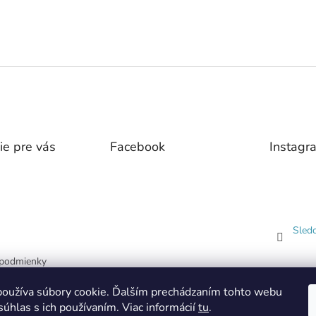
ie pre vás
Facebook
Instagr
Sled
podmienky
 ochrany
oužíva súbory cookie. Ďalším prechádzaním tohto webu
dajov
súhlas s ich používaním. Viac informácií
tu
.