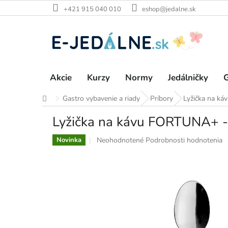
Prejsť
+421 915 040 010
eshop@jedalne.sk
na
obsah
Akcie
Kurzy
Normy
Jedálničky
G
Gastro vybavenie a riady
Príbory
Lyžička na ká
Domov
Lyžička na kávu FORTUNA+ - 
Priemerné
Neohodnotené
Podrobnosti hodnotenia
Novinka
hodnotenie
produktu
je
0,0
z
5
hviezdičiek.