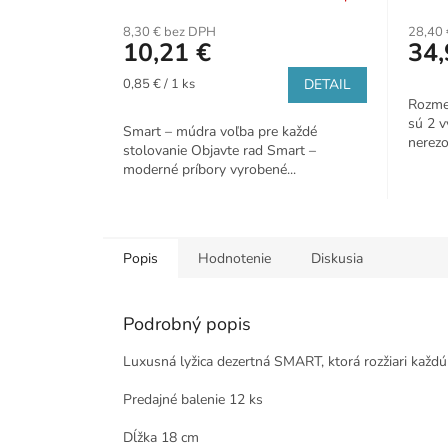
8,30 € bez DPH
28,40 
10,21 €
34,
Jednotková
0,85 € / 1 ks
DETAIL
cena:
Rozmer
sú 2 v
Smart – múdra voľba pre každé
nerezov
stolovanie Objavte rad Smart –
moderné príbory vyrobené...
Popis
Hodnotenie
Diskusia
Podrobný popis
Luxusná lyžica dezertná SMART, ktorá rozžiari každú
Predajné balenie 12 ks
Dĺžka 18 cm