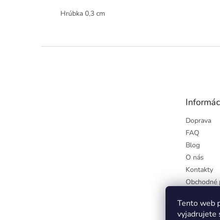
Hrúbka 0,3 cm
Z
á
p
ä
t
Informác
i
e
Doprava
FAQ
Blog
O nás
Kontakty
Obchodné 
Podmienky
Tento web p
osobných ú
vyjadrujete 