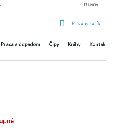
OBCHODNÉ PODMIENKY
PODMIENKY OCHRANY OSOBNÝCH ÚDA
Prihlásenie
NÁKUPNÝ
Prázdny košík
KOŠÍK
Práca s odpadom
Čipy
Knihy
Kontakty
upné