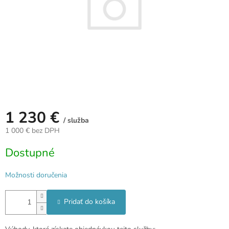
1 230 €
/ služba
1 000 € bez DPH
Jednotková
Dostupné
cena:
Možnosti doručenia
Pridať do košíka