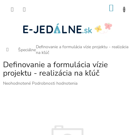
Prejsť
NÁKU
na
obsah
KOŠÍK
Definovanie a formulácia vízie projektu - realizácia
Domov
Špeciálne
na kľúč
Definovanie a formulácia vízie
projektu - realizácia na kľúč
Priemerné
Neohodnotené
Podrobnosti hodnotenia
hodnotenie
produktu
je
0,0
z
5
hviezdičiek.