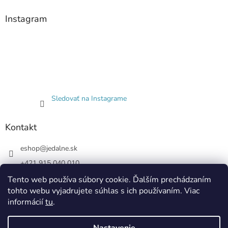
Instagram
Sledovať na Instagrame
Kontakt
eshop
@
jedalne.sk
+421 915 040 010
Jedalne.sk
Tento web používa súbory cookie. Ďalším prechádzaním
tohto webu vyjadrujete súhlas s ich používaním. Viac
jedalne.sk
informácií
tu
.