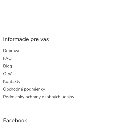
Z
á
p
ä
Informácie pre vás
t
Doprava
i
e
FAQ
Blog
O nás
Kontakty
Obchodné podmienky
Podmienky ochrany osobných údajov
Facebook