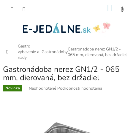
Prejsť
NÁKU
na
obsah
KOŠÍK
Gastro
Gastronádoba nerez GN1/2 -
Domov
vybavenie a
Gastronádoby
065 mm, dierovaná, bez držadiel
riady
Gastronádoba nerez GN1/2 - 065
mm, dierovaná, bez držadiel
Priemerné
Neohodnotené
Podrobnosti hodnotenia
Novinka
hodnotenie
produktu
je
0,0
z
5
hviezdičiek.