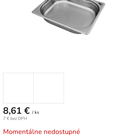
8,61 €
/ ks
7 € bez DPH
Jednotková
Momentálne nedostupné
cena: