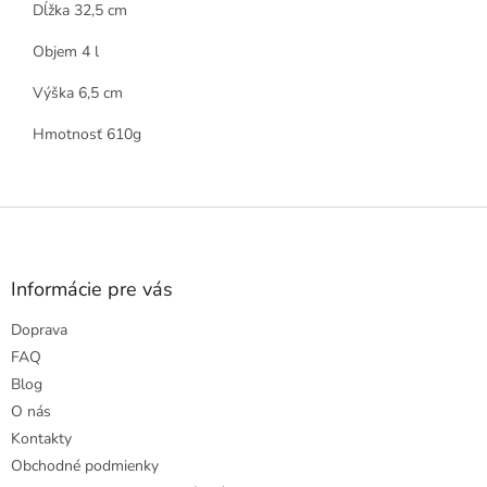
Dĺžka 32,5 cm
Objem 4 l
Výška 6,5 cm
Hmotnosť 610g
Z
á
p
ä
Informácie pre vás
t
Doprava
i
e
FAQ
Blog
O nás
Kontakty
Obchodné podmienky