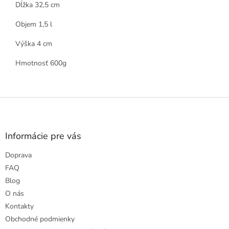
Dĺžka 32,5 cm
Objem 1,5 l
Výška 4 cm
Hmotnosť 600g
Z
á
p
ä
Informácie pre vás
t
Doprava
i
e
FAQ
Blog
O nás
Kontakty
Obchodné podmienky