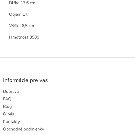
Dĺžka 17,6 cm
Objem 1 l
Výška 6,5 cm
Hmotnosť 350g
Z
á
p
ä
Informácie pre vás
t
Doprava
i
e
FAQ
Blog
O nás
Kontakty
Obchodné podmienky