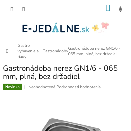
Prejsť
NÁKU
na
obsah
KOŠÍK
Gastro
Gastronádoba nerez GN1/6 -
Domov
vybavenie a
Gastronádoby
065 mm, plná, bez držadiel
riady
Gastronádoba nerez GN1/6 - 065
mm, plná, bez držadiel
Priemerné
Neohodnotené
Podrobnosti hodnotenia
Novinka
hodnotenie
produktu
je
0,0
z
5
hviezdičiek.