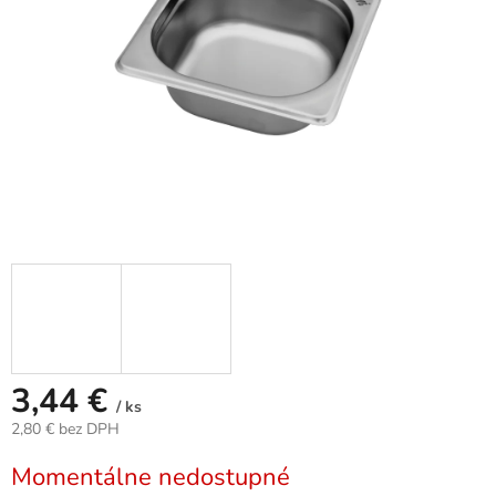
3,44 €
/ ks
2,80 € bez DPH
Jednotková
Momentálne nedostupné
cena: