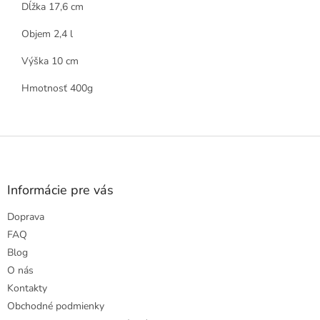
Dĺžka 17,6 cm
Objem 2,4 l
Výška 10 cm
Hmotnosť 400g
Z
á
p
ä
Informácie pre vás
t
Doprava
i
e
FAQ
Blog
O nás
Kontakty
Obchodné podmienky