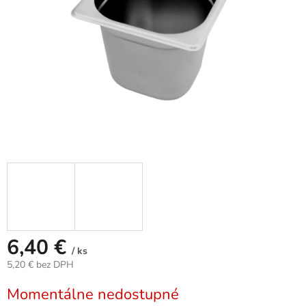
6,40 €
/ ks
5,20 € bez DPH
Jednotková
Momentálne nedostupné
cena: