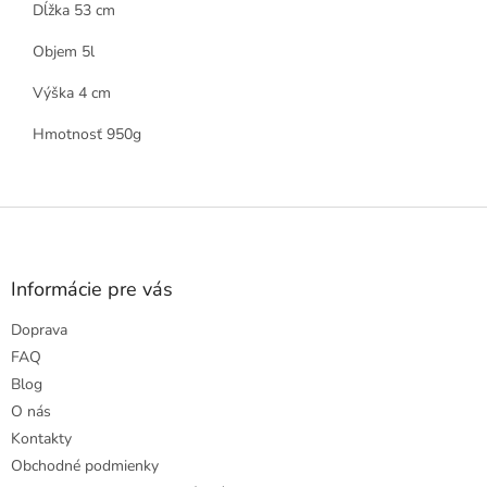
Dĺžka 53 cm
Objem 5l
Výška 4 cm
Hmotnosť 950g
Z
á
p
ä
Informácie pre vás
t
Doprava
i
e
FAQ
Blog
O nás
Kontakty
Obchodné podmienky