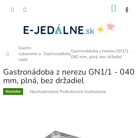
Prejsť
NÁKU
na
obsah
KOŠÍK
Gastro
Gastronádoba z nerezu GN1/1 -
Domov
vybavenie a
Gastronádoby
040 mm, plná, bez držadiel
riady
Gastronádoba z nerezu GN1/1 - 040
mm, plná, bez držadiel
Priemerné
Neohodnotené
Podrobnosti hodnotenia
Novinka
hodnotenie
produktu
je
0,0
z
5
hviezdičiek.