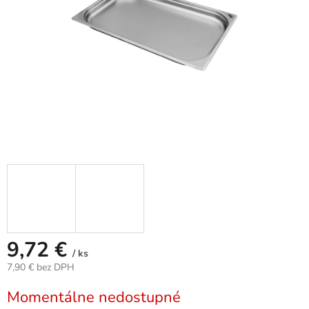
9,72 €
/ ks
7,90 € bez DPH
Jednotková
Momentálne nedostupné
cena: