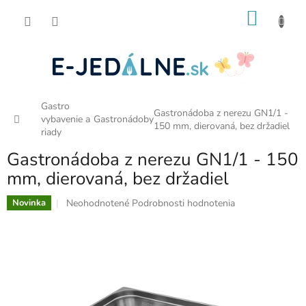
Prejsť
NÁKU
na
obsah
KOŠÍK
Gastro
Gastronádoba z nerezu GN1/1 -
Domov
vybavenie a
Gastronádoby
150 mm, dierovaná, bez držadiel
riady
Gastronádoba z nerezu GN1/1 - 150
mm, dierovaná, bez držadiel
Priemerné
Neohodnotené
Podrobnosti hodnotenia
Novinka
hodnotenie
produktu
je
0,0
z
5
hviezdičiek.