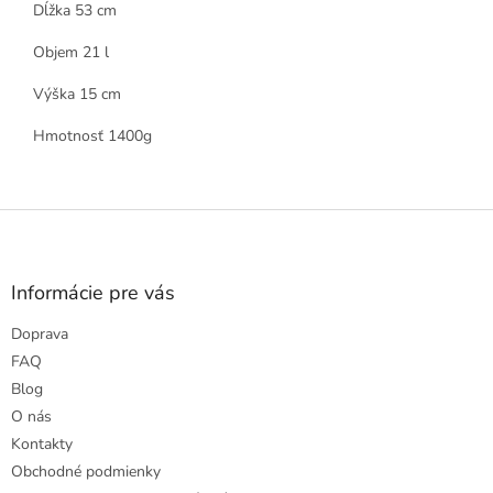
Dĺžka 53 cm
Objem 21 l
Výška 15 cm
Hmotnosť 1400g
Z
á
p
ä
Informácie pre vás
t
Doprava
i
e
FAQ
Blog
O nás
Kontakty
Obchodné podmienky