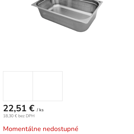
22,51 €
/ ks
18,30 € bez DPH
Jednotková
Momentálne nedostupné
cena: