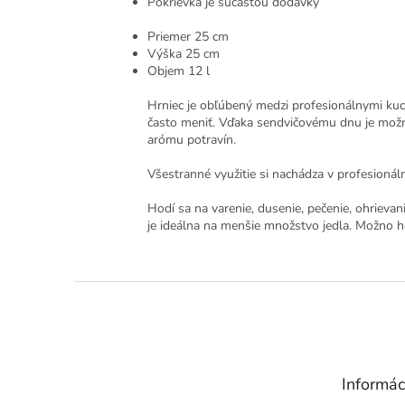
Pokrievka je súčasťou dodávky
Priemer 25 cm
Výška 25 cm
Objem 12 l
Hrniec je obľúbený medzi profesionálnymi kuchá
často meniť. Vďaka sendvičovému dnu je možné d
arómu potravín.
Všestranné využitie si nachádza v profesionáln
Hodí sa na varenie, dusenie, pečenie, ohrieva
je ideálna na menšie množstvo jedla. Možno ho
Z
á
p
ä
t
Informác
i