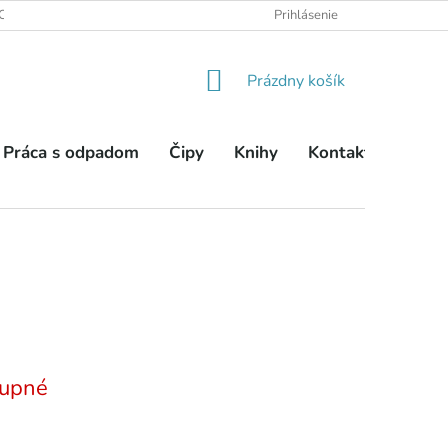
OBCHODNÉ PODMIENKY
PODMIENKY OCHRANY OSOBNÝCH ÚDA
Prihlásenie
NÁKUPNÝ
Prázdny košík
KOŠÍK
Práca s odpadom
Čipy
Knihy
Kontakty
upné