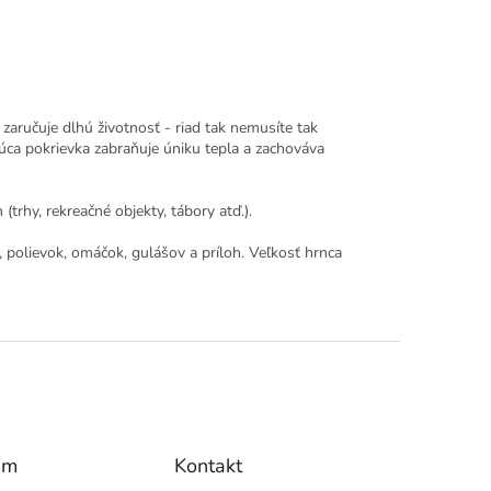
 zaručuje dlhú životnosť - riad tak nemusíte tak
ajúca pokrievka zabraňuje úniku tepla a zachováva
trhy, rekreačné objekty, tábory atď.).
, polievok, omáčok, gulášov a príloh. Veľkosť hrnca
am
Kontakt