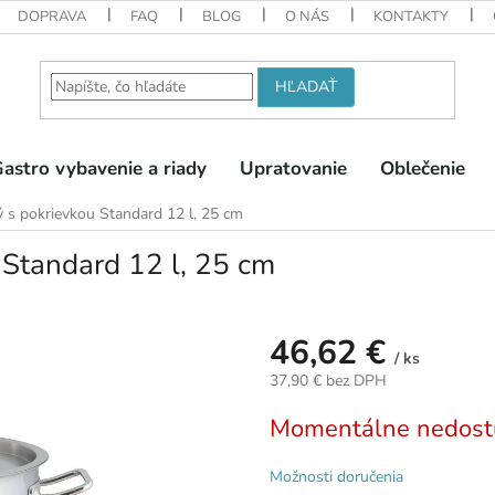
DOPRAVA
FAQ
BLOG
O NÁS
KONTAKTY
HĽADAŤ
astro vybavenie a riady
Upratovanie
Oblečenie
ý s pokrievkou Standard 12 l, 25 cm
 Standard 12 l, 25 cm
46,62 €
/ ks
37,90 € bez DPH
Jednotková
Momentálne nedost
cena:
Možnosti doručenia