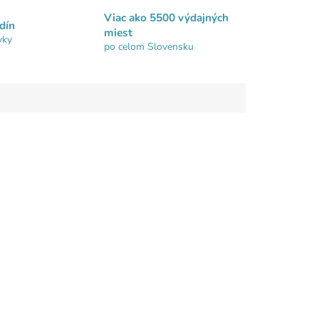
Viac ako 5500 výdajných
dín
miest
vky
po celom Slovensku