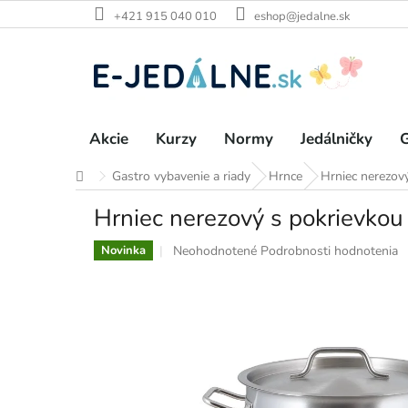
Prejsť
+421 915 040 010
eshop@jedalne.sk
na
obsah
Akcie
Kurzy
Normy
Jedálničky
G
Gastro vybavenie a riady
Hrnce
Hrniec nerezov
Domov
Hrniec nerezový s pokrievkou
Priemerné
Neohodnotené
Podrobnosti hodnotenia
Novinka
hodnotenie
produktu
je
0,0
z
5
hviezdičiek.