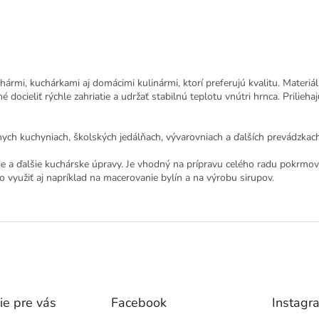
rmi, kuchárkami aj domácimi kulinármi, ktorí preferujú kvalitu. Materiál
ocieliť rýchle zahriatie a udržať stabilnú teplotu vnútri hrnca. Prilieh
ych kuchyniach, školských jedálňach, vývarovniach a ďalších prevádzkach (
nie a ďalšie kuchárske úpravy. Je vhodný na prípravu celého radu pokrmov
 využiť aj napríklad na macerovanie bylín a na výrobu sirupov.
ie pre vás
Facebook
Instagr