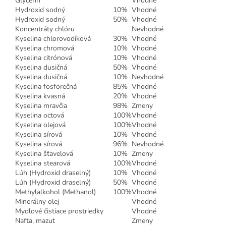
Glycerín
Vhodné
Hydroxid sodný
10%
Vhodné
Hydroxid sodný
50%
Vhodné
Koncentráty chlóru
Nevhodné
Kyselina chlorovodíková
30%
Vhodné
Kyselina chromová
10%
Vhodné
Kyselina citrónová
10%
Vhodné
Kyselina dusičná
50%
Vhodné
Kyselina dusičná
10%
Nevhodné
Kyselina fosforečná
85%
Vhodné
Kyselina kvasná
20%
Vhodné
Kyselina mravčia
98%
Zmeny
Kyselina octová
100%
Vhodné
Kyselina olejová
100%
Vhodné
Kyselina sírová
10%
Vhodné
Kyselina sírová
96%
Nevhodné
Kyselina šťavelová
10%
Zmeny
Kyselina stearová
100%
Vhodné
Lúh (Hydroxid draselný)
10%
Vhodné
Lúh (Hydroxid draselný)
50%
Vhodné
Methylalkohol (Methanol)
100%
Vhodné
Minerálny olej
Vhodné
Mydlové čistiace prostriedky
Vhodné
Nafta, mazut
Zmeny