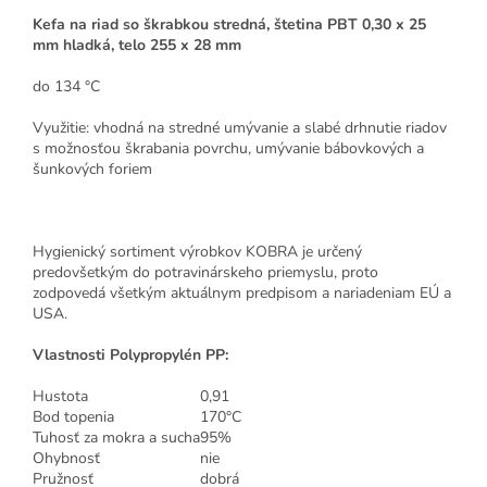
Kefa na riad so škrabkou stredná, štetina PBT 0,30 x 25
mm hladká, telo 255 x 28 mm
do 134 °C
Využitie: vhodná na stredné umývanie a slabé drhnutie
riadov
s možnosťou škrabania povrchu, umývanie bábovkových a
šunkových foriem
Hygienický sortiment výrobkov KOBRA je určený
predovšetkým do potravinárskeho priemyslu, proto
zodpovedá všetkým aktuálnym predpisom a nariadeniam EÚ a
USA.
Vlastnosti Polypropylén PP:
Hustota
0,91
Bod topenia
170°C
Tuhosť za mokra a sucha
95%
Ohybnosť
nie
Pružnosť
dobrá