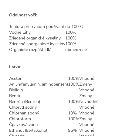
Odolnosť voči:
Teplota pri trvalom používaní
do 100°C
Vodné lúhy
100%
Zriedené organické kyseliny
100%
Zriedené anorganické kyseliny
100%
Organické rozpúšťadlá
obmedzené
Látka:
Aceton
100%
Vhodné
Anilin(fenylamin, aminobenzen)
100%
Zmeny
Bielidlo
Vhodné
Benzín
Zmeny
Benzén (Benzen)
100%
Nevhodné
Chloryd sodný
Vhodné
Chlornan sodný
10%
Vhodné
Chloroform
100%
Zmeny
Čpavková voda
Vhodné
Ethanol (Etylalkohol)
96%
Vhodné