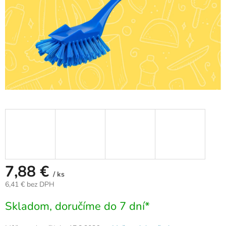
7,88 €
/ ks
6,41 € bez DPH
Jednotková
Skladom, doručíme do 7 dní*
cena: