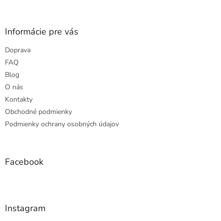
á
p
ä
Informácie pre vás
t
Doprava
i
e
FAQ
Blog
O nás
Kontakty
Obchodné podmienky
Podmienky ochrany osobných údajov
Facebook
Instagram