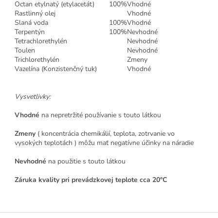
Octan etylnatý (etylacetát)
100%
Vhodné
Rastlinný olej
Vhodné
Slaná voda
100%
Vhodné
Terpentýn
100%
Nevhodné
Tetrachlorethylén
Nevhodné
Toulen
Nevhodné
Trichlorethylén
Zmeny
Vazelína (Konzistenčný tuk)
Vhodné
Vysvetlivky:
Vhodné
na nepretržité používanie s touto látkou
Zmeny
( koncentrácia chemikálií, teplota, zotrvanie vo
vysokých teplotách ) môžu mať negatívne účinky na náradie
Nevhodné
na použitie s touto látkou
Záruka kvality pri prevádzkovej teplote cca 20°C
Z