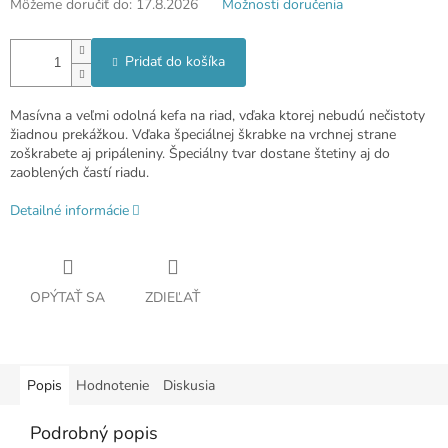
Môžeme doručiť do:
17.8.2026
Možnosti doručenia
Pridať do košíka
Masívna a veľmi odolná kefa na riad, vďaka ktorej nebudú nečistoty
žiadnou prekážkou. Vďaka špeciálnej škrabke na vrchnej strane
zoškrabete aj pripáleniny. Špeciálny tvar dostane štetiny aj do
zaoblených častí riadu.
Detailné informácie
OPÝTAŤ SA
ZDIEĽAŤ
Popis
Hodnotenie
Diskusia
Podrobný popis