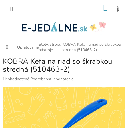
Prejsť
NÁKU
na
obsah
KOŠÍK
Stoly, stroje,
KOBRA Kefa na riad so škrabkou
Domov
Upratovanie
nástroje
stredná (510463-2)
KOBRA Kefa na riad so škrabkou
stredná (510463-2)
Priemerné
Neohodnotené
Podrobnosti hodnotenia
hodnotenie
produktu
je
0,0
z
5
hviezdičiek.