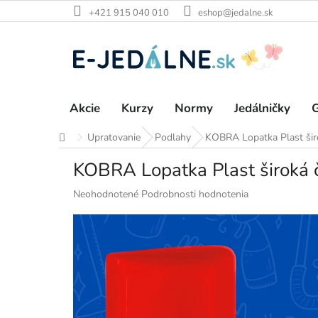
Prejsť
+421 915 040 010
eshop@jedalne.sk
na
obsah
Akcie
Kurzy
Normy
Jedálničky
G
Upratovanie
Podlahy
KOBRA Lopatka Plast šir
Domov
KOBRA Lopatka Plast široká
Priemerné
Neohodnotené
Podrobnosti hodnotenia
hodnotenie
produktu
je
0,0
z
5
hviezdičiek.