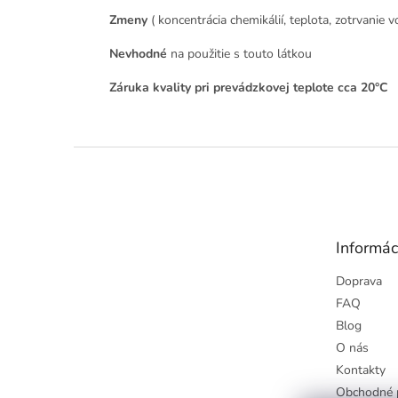
Zmeny
( koncentrácia chemikálií, teplota, zotrvanie
Nevhodné
na použitie s touto látkou
Záruka kvality pri prevádzkovej teplote cca 20°C
Z
á
p
ä
t
Informác
i
e
Doprava
FAQ
Blog
O nás
Kontakty
Obchodné 