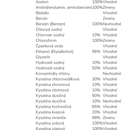
Aceton
100%
Vhodné
Anilin(fenylamin, aminobenzen)
100%
Zmeny
Bielidlo
Vhodné
Benzín
Zmeny
Benzén (Benzen)
100%
Nevhodné
Chloryd sodný
Vhodné
Chlornan sodný
10%
Vhodné
Chloroform
100%
Zmeny
Čpavková voda
Vhodné
Ethanol (Etylalkohol)
96%
Vhodné
Glycerín
Vhodné
Hydroxid sodný
10%
Vhodné
Hydroxid sodný
50%
Vhodné
Koncentráty chlóru
Nevhodné
Kyselina chlorovodíková
30%
Vhodné
Kyselina chromová
10%
Vhodné
Kyselina citrónová
10%
Vhodné
Kyselina dusičná
50%
Vhodné
Kyselina dusičná
10%
Nevhodné
Kyselina fosforečná
85%
Vhodné
Kyselina kvasná
20%
Vhodné
Kyselina mravčia
98%
Zmeny
Kyselina octová
100%
Vhodné
Kyselina olejová
100%
Vhodné