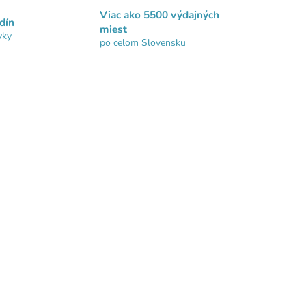
Viac ako 5500 výdajných
dín
miest
vky
po celom Slovensku