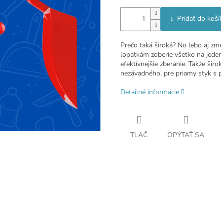
Pridať do koší
Prečo taká široká? No lebo aj zm
lopatkám zoberie všetko na jeden
efektívnejšie zberanie. Takže šir
nezávadného, pre priamy styk s 
Detailné informácie
TLAČ
OPÝTAŤ SA