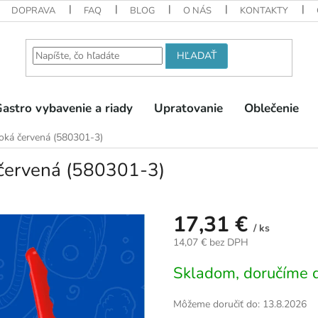
DOPRAVA
FAQ
BLOG
O NÁS
KONTAKTY
HĽADAŤ
astro vybavenie a riady
Upratovanie
Oblečenie
oká červená (580301-3)
 červená (580301-3)
17,31 €
/ ks
14,07 € bez DPH
Jednotková
Skladom, doručíme d
cena:
Môžeme doručiť do:
13.8.2026