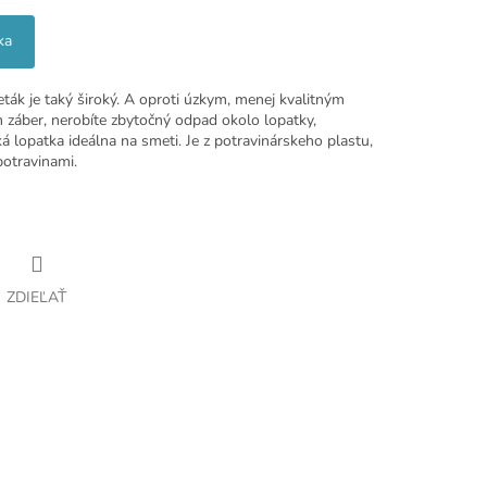
ka
eták je taký široký. A oproti úzkym, menej kvalitným
 záber, nerobíte zbytočný odpad okolo lopatky,
oká lopatka ideálna na smeti. Je z potravinárskeho plastu,
potravinami.
ZDIEĽAŤ