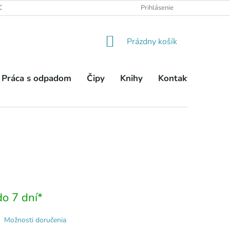
OBCHODNÉ PODMIENKY
PODMIENKY OCHRANY OSOBNÝCH ÚDA
Prihlásenie
NÁKUPNÝ
Prázdny košík
KOŠÍK
Práca s odpadom
Čipy
Knihy
Kontakty
o 7 dní*
Možnosti doručenia