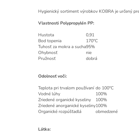
Hygienický sortiment výrobkov KOBRA je určený pr
Vlastnosti Polypropylén PP:
Hustota
0,91
Bod topenia
170°C
Tuhosť za mokra a sucha
95%
Ohybnosť
nie
Pružnosť
dobrá
Odolnosť voči:
Teplota pri trvalom používaní
do 100°C
Vodné lúhy
100%
Zriedené organické kyseliny
100%
Zriedené anorganické kyseliny
100%
Organické rozpúšťadlá
obmedzené
Látka: