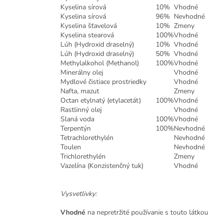
Kyselina sírová
10%
Vhodné
Kyselina sírová
96%
Nevhodné
Kyselina šťavelová
10%
Zmeny
Kyselina stearová
100%
Vhodné
Lúh (Hydroxid draselný)
10%
Vhodné
Lúh (Hydroxid draselný)
50%
Vhodné
Methylalkohol (Methanol)
100%
Vhodné
Minerálny olej
Vhodné
Mydlové čistiace prostriedky
Vhodné
Nafta, mazut
Zmeny
Octan etylnatý (etylacetát)
100%
Vhodné
Rastlinný olej
Vhodné
Slaná voda
100%
Vhodné
Terpentýn
100%
Nevhodné
Tetrachlorethylén
Nevhodné
Toulen
Nevhodné
Trichlorethylén
Zmeny
Vazelína (Konzistenčný tuk)
Vhodné
Vysvetlivky:
Vhodné
na nepretržité používanie s touto látkou