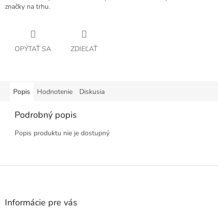
značky na trhu.
OPÝTAŤ SA
ZDIEĽAŤ
Popis
Hodnotenie
Diskusia
Podrobný popis
Popis produktu nie je dostupný
Z
á
p
ä
Informácie pre vás
t