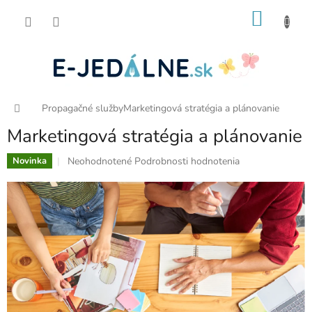
Prejsť
NÁKU
na
obsah
KOŠÍK
Domov
Propagačné služby
Marketingová stratégia a plánovanie
Marketingová stratégia a plánovanie
Priemerné
Neohodnotené
Podrobnosti hodnotenia
Novinka
hodnotenie
produktu
je
0,0
z
5
hviezdičiek.