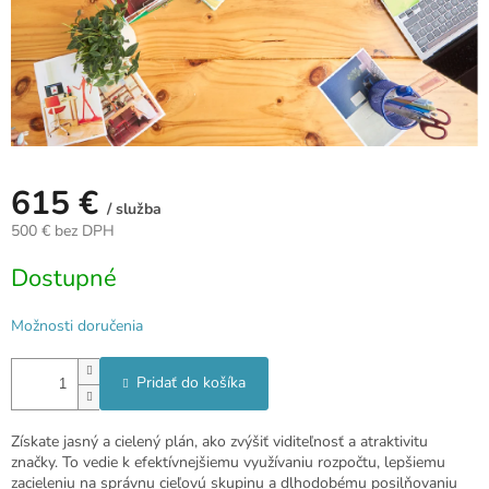
615 €
/ služba
500 € bez DPH
Jednotková
Dostupné
cena:
Možnosti doručenia
Pridať do košíka
Získate jasný a cielený plán, ako zvýšiť viditeľnosť a atraktivitu
značky. To vedie k efektívnejšiemu využívaniu rozpočtu, lepšiemu
zacieleniu na správnu cieľovú skupinu a dlhodobému posilňovaniu