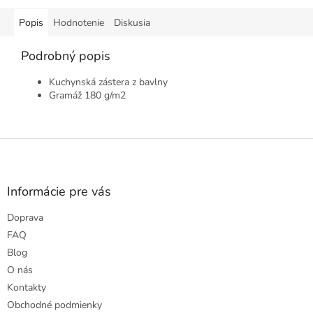
Popis
Hodnotenie
Diskusia
Podrobný popis
Kuchynská zástera z bavlny
Gramáž 180 g/m2
Z
á
p
ä
Informácie pre vás
t
Doprava
i
e
FAQ
Blog
O nás
Kontakty
Obchodné podmienky