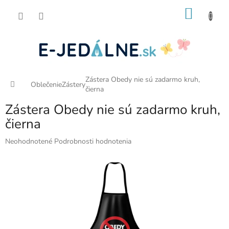
Prejsť
NÁKU
na
obsah
KOŠÍK
Zástera Obedy nie sú zadarmo kruh,
Domov
Oblečenie
Zástery
čierna
Zástera Obedy nie sú zadarmo kruh,
čierna
Priemerné
Neohodnotené
Podrobnosti hodnotenia
hodnotenie
produktu
je
0,0
z
5
hviezdičiek.