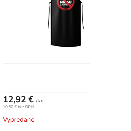
12,92 €
/ ks
10,50 € bez DPH
Jednotková
Vypredané
cena: