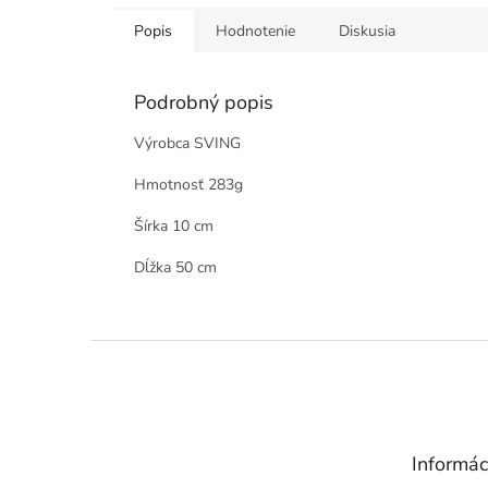
Popis
Hodnotenie
Diskusia
Podrobný popis
Výrobca SVING
Hmotnosť 283g
Šírka 10 cm
Dĺžka 50 cm
Z
á
p
ä
t
Informác
i