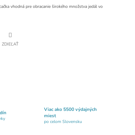
cačka vhodná pre obracanie širokého množstva jedál vo
ZDIEĽAŤ
Viac ako 5500 výdajných
dín
miest
vky
po celom Slovensku