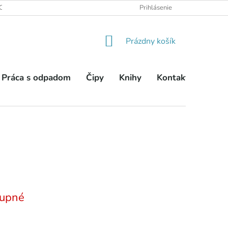
OBCHODNÉ PODMIENKY
PODMIENKY OCHRANY OSOBNÝCH ÚDA
Prihlásenie
NÁKUPNÝ
Prázdny košík
KOŠÍK
Práca s odpadom
Čipy
Knihy
Kontakty
upné