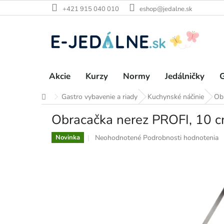
Prejsť
+421 915 040 010
eshop@jedalne.sk
na
obsah
Akcie
Kurzy
Normy
Jedálničky
G
Gastro vybavenie a riady
Kuchynské náčinie
Ob
Domov
Obracačka nerez PROFI, 10 c
Priemerné
Neohodnotené
Podrobnosti hodnotenia
Novinka
hodnotenie
produktu
je
0,0
z
5
hviezdičiek.