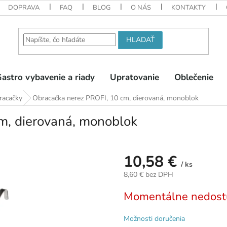
DOPRAVA
FAQ
BLOG
O NÁS
KONTAKTY
HĽADAŤ
astro vybavenie a riady
Upratovanie
Oblečenie
racačky
Obracačka nerez PROFI, 10 cm, dierovaná, monoblok
m, dierovaná, monoblok
10,58 €
/ ks
8,60 € bez DPH
Jednotková
Momentálne nedost
cena:
Možnosti doručenia