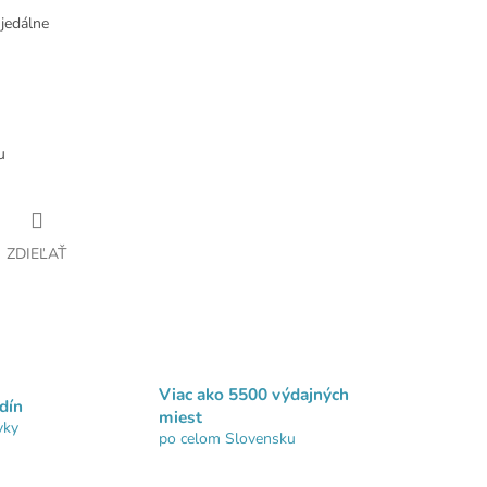
jedálne
u
ZDIEĽAŤ
Viac ako 5500 výdajných
dín
miest
vky
po celom Slovensku