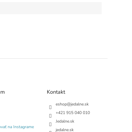
am
Kontakt
eshop
@
jedalne.sk
+421 915 040 010
Jedalne.sk
ovať na Instagrame
jedalne.sk