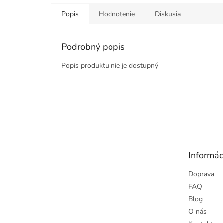
Popis
Hodnotenie
Diskusia
Podrobný popis
Popis produktu nie je dostupný
Z
á
p
ä
t
Informác
i
e
Doprava
FAQ
Blog
O nás