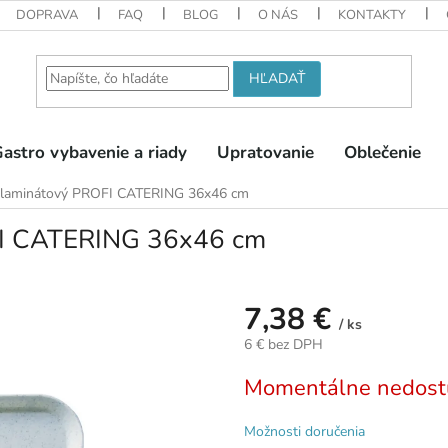
DOPRAVA
FAQ
BLOG
O NÁS
KONTAKTY
HĽADAŤ
astro vybavenie a riady
Upratovanie
Oblečenie
olaminátový PROFI CATERING 36x46 cm
FI CATERING 36x46 cm
7,38 €
/ ks
6 € bez DPH
Jednotková
Momentálne nedost
cena:
Možnosti doručenia