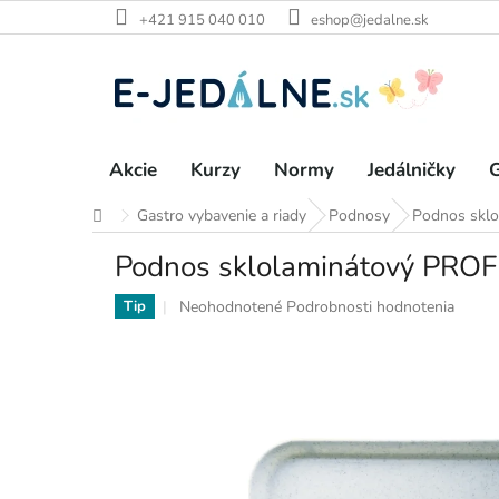
Prejsť
+421 915 040 010
eshop@jedalne.sk
na
obsah
Akcie
Kurzy
Normy
Jedálničky
G
Gastro vybavenie a riady
Podnosy
Podnos skl
Domov
Podnos sklolaminátový PRO
Priemerné
Neohodnotené
Podrobnosti hodnotenia
Tip
hodnotenie
produktu
je
0,0
z
5
hviezdičiek.