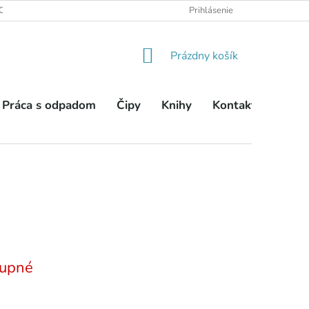
OBCHODNÉ PODMIENKY
PODMIENKY OCHRANY OSOBNÝCH ÚDA
Prihlásenie
NÁKUPNÝ
Prázdny košík
KOŠÍK
Práca s odpadom
Čipy
Knihy
Kontakty
upné