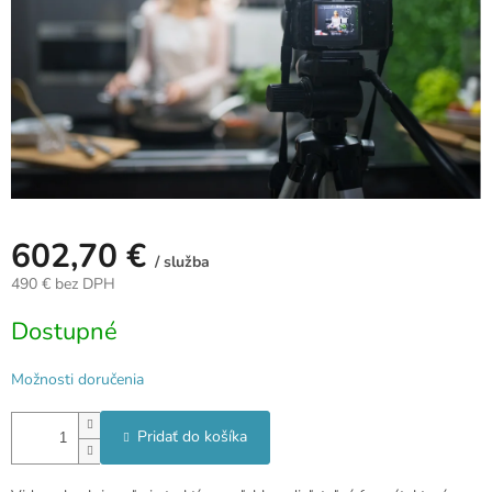
602,70 €
/ služba
490 € bez DPH
Jednotková
Dostupné
cena:
Možnosti doručenia
Pridať do košíka