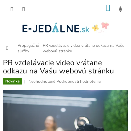
Prejsť
NÁKU
na
obsah
KOŠÍK
Propagačné
PR vzdelávacie video vrátane odkazu na Vašu
Domov
služby
webovú stránku
PR vzdelávacie video vrátane
odkazu na Vašu webovú stránku
Priemerné
Neohodnotené
Podrobnosti hodnotenia
Novinka
hodnotenie
produktu
je
0,0
z
5
hviezdičiek.