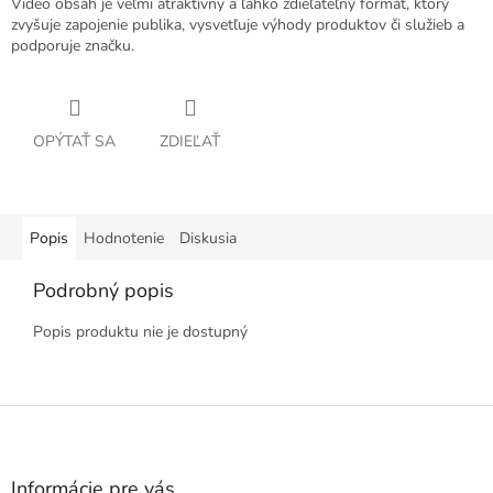
Video obsah je veľmi atraktívny a ľahko zdieľateľný formát, ktorý
zvyšuje zapojenie publika, vysvetľuje výhody produktov či služieb a
podporuje značku.
OPÝTAŤ SA
ZDIEĽAŤ
Popis
Hodnotenie
Diskusia
Podrobný popis
Popis produktu nie je dostupný
Z
á
p
ä
Informácie pre vás