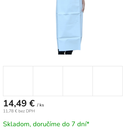
14,49 €
/ ks
11,78 € bez DPH
Jednotková
Skladom, doručíme do 7 dní*
cena: