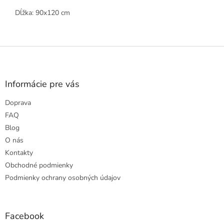
Dĺžka: 90x120 cm
Z
á
p
ä
Informácie pre vás
t
Doprava
i
e
FAQ
Blog
O nás
Kontakty
Obchodné podmienky
Podmienky ochrany osobných údajov
Facebook