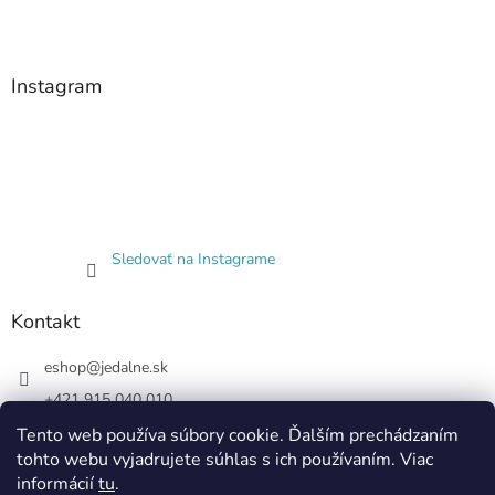
Instagram
Sledovať na Instagrame
Kontakt
eshop
@
jedalne.sk
+421 915 040 010
Jedalne.sk
Tento web používa súbory cookie. Ďalším prechádzaním
tohto webu vyjadrujete súhlas s ich používaním. Viac
jedalne.sk
informácií
tu
.