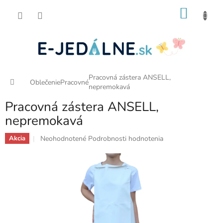
Prejsť
NÁKU
na
obsah
KOŠÍK
Pracovná zástera ANSELL,
Domov
Oblečenie
Pracovné
nepremokavá
Pracovná zástera ANSELL,
nepremokavá
Priemerné
Neohodnotené
Podrobnosti hodnotenia
Akcia
hodnotenie
produktu
je
0,0
z
5
hviezdičiek.