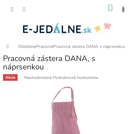
Prejsť
NÁKU
na
obsah
KOŠÍK
Domov
Oblečenie
Pracovné
Pracovná zástera DANA, s náprsenkou
Pracovná zástera DANA, s
náprsenkou
Priemerné
Neohodnotené
Podrobnosti hodnotenia
Akcia
hodnotenie
produktu
je
0,0
z
5
hviezdičiek.