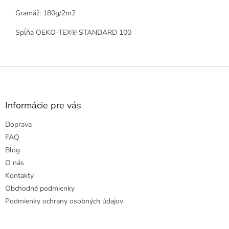
Gramáž: 180g/2m2
Spĺňa OEKO-TEX® STANDARD 100
Z
á
p
ä
Informácie pre vás
t
Doprava
i
e
FAQ
Blog
O nás
Kontakty
Obchodné podmienky
Podmienky ochrany osobných údajov