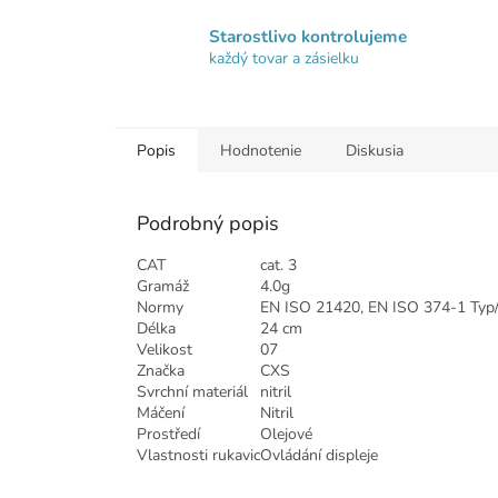
Starostlivo kontrolujeme
každý tovar a zásielku
Popis
Hodnotenie
Diskusia
Podrobný popis
CAT
cat. 3
Gramáž
4.0g
Normy
EN ISO 21420, EN ISO 374-1 Typ/
Délka
24 cm
Velikost
07
Značka
CXS
Svrchní materiál
nitril
Máčení
Nitril
Prostředí
Olejové
Vlastnosti rukavic
Ovládání displeje