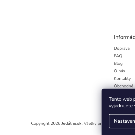
Z
á
p
ä
t
Informác
i
e
Doprava
FAQ
Blog
O nás
Kontakty
Obchodné 
Podmienky
Tento web p
osobných ú
vyjadrujete 
Nastaven
Copyright 2026
Jedálne.sk
. Všetky práva vyhradené.