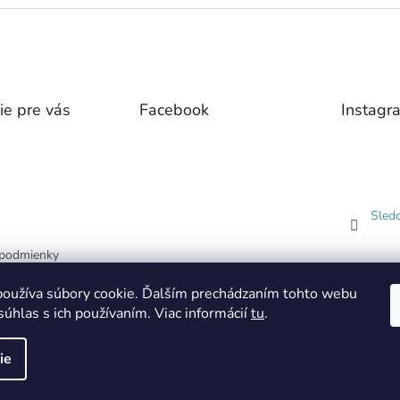
ie pre vás
Facebook
Instagr
Sled
podmienky
 ochrany
oužíva súbory cookie. Ďalším prechádzaním tohto webu
dajov
súhlas s ich používaním. Viac informácií
tu
.
ie