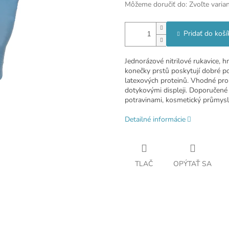
Môžeme doručiť do:
Zvoľte varia
Pridať do koší
Jednorázové nitrilové rukavice, 
konečky prstů poskytují dobré po
latexových proteinů. Vhodné pro
dotykovými displeji. Doporučené a
potravinami, kosmetický průmysl,
Detailné informácie
TLAČ
OPÝTAŤ SA