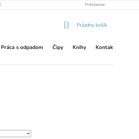
OBCHODNÉ PODMIENKY
PODMIENKY OCHRANY OSOBNÝCH ÚDA
Prihlásenie
NÁKUPNÝ
Prázdny košík
KOŠÍK
Práca s odpadom
Čipy
Knihy
Kontakty