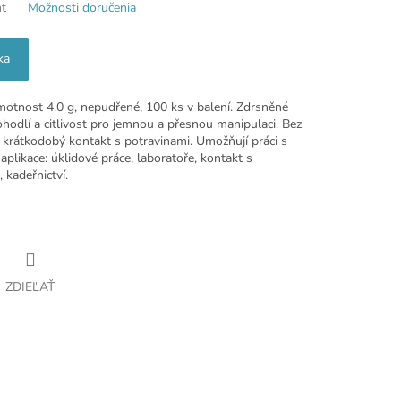
nt
Možnosti doručenia
ka
hmotnost 4.0 g, nepudřené, 100 ks v balení. Zdrsněné
hodlí a citlivost pro jemnou a přesnou manipulaci. Bez
 krátkodobý kontakt s potravinami. Umožňují práci s
plikace: úklidové práce, laboratoře, kontakt s
 kadeřnictví.
ZDIEĽAŤ