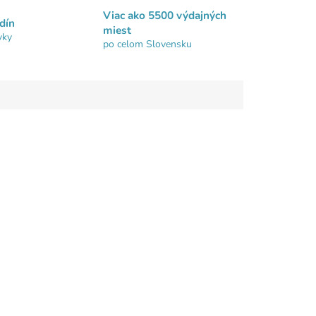
Viac ako 5500 výdajných
dín
miest
vky
po celom Slovensku