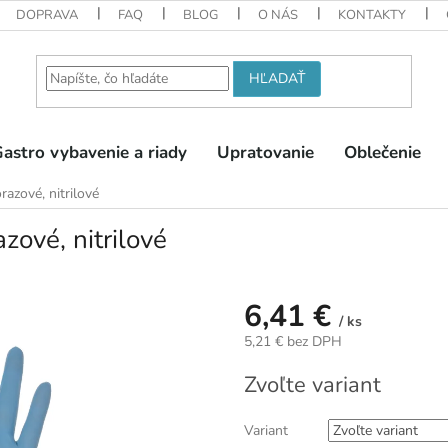
DOPRAVA
FAQ
BLOG
O NÁS
KONTAKTY
HĽADAŤ
astro vybavenie a riady
Upratovanie
Oblečenie
azové, nitrilové
ové, nitrilové
6,41 €
/ ks
5,21 € bez DPH
Jednotková
Zvoľte variant
cena:
Variant