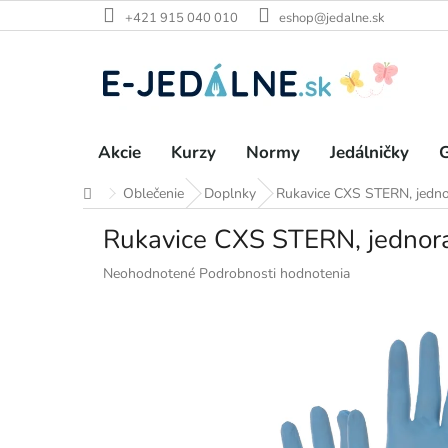
Prejsť
+421 915 040 010
eshop@jedalne.sk
na
obsah
Akcie
Kurzy
Normy
Jedálničky
G
Oblečenie
Doplnky
Rukavice CXS STERN, jednor
Domov
Rukavice CXS STERN, jednoraz
Priemerné
Neohodnotené
Podrobnosti hodnotenia
hodnotenie
produktu
je
0,0
z
5
hviezdičiek.