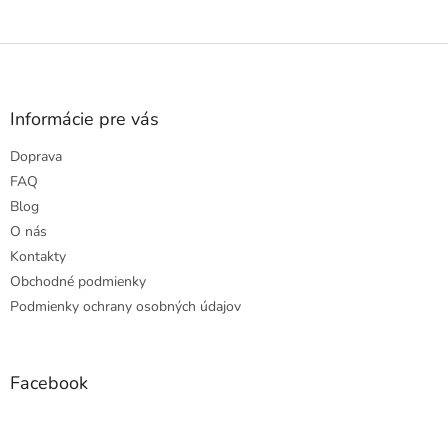
Z
á
p
ä
Informácie pre vás
t
Doprava
i
e
FAQ
Blog
O nás
Kontakty
Obchodné podmienky
Podmienky ochrany osobných údajov
Facebook