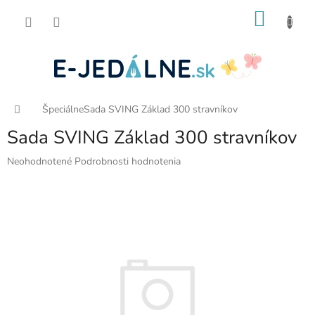
Prejsť
NÁKU
na
obsah
KOŠÍK
Domov
Špeciálne
Sada SVING Základ 300 stravníkov
Sada SVING Základ 300 stravníkov
Priemerné
Neohodnotené
Podrobnosti hodnotenia
hodnotenie
produktu
je
0,0
z
5
hviezdičiek.