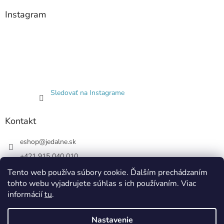
Instagram
Sledovať na Instagrame
Kontakt
eshop
@
jedalne.sk
+421 915 040 010
Jedalne.sk
Tento web používa súbory cookie. Ďalším prechádzaním
tohto webu vyjadrujete súhlas s ich používaním. Viac
jedalne.sk
informácií
tu
.
Nastavenie
Vytvoril Shoptet