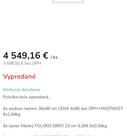
4 549,16 €
/ ks
3 698,50 € bez DPH
Jednotková
Vypredané
cena:
Možnosti doručenia
Položka bola vypredaná…
6x podnos lamino 36x46 cm CENA 6x6€ bez DPH HMOTNOST
6x1,04kg
6x tanier hlboký FOLDED EBRO 23 cm 6,30€ 6x0,36kg