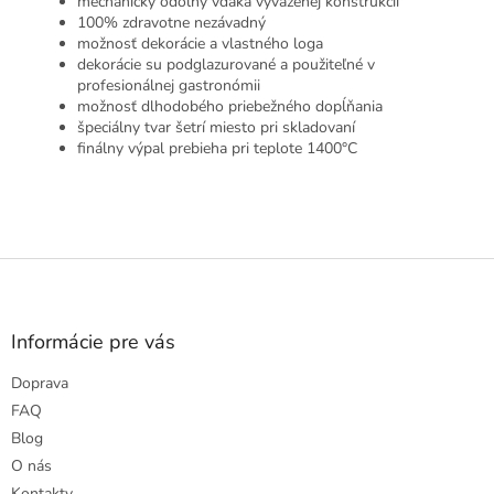
mechanicky odolný vďaka vyváženej konštrukcii
100% zdravotne nezávadný
možnosť dekorácie a vlastného loga
dekorácie su podglazurované a použiteľné v
profesionálnej gastronómii
možnosť dlhodobého priebežného dopĺňania
špeciálny tvar šetrí miesto pri skladovaní
finálny výpal prebieha pri teplote 1400°C
Z
á
p
ä
Informácie pre vás
t
Doprava
i
e
FAQ
Blog
O nás
Kontakty