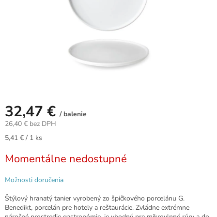
32,47 €
/ balenie
26,40 € bez DPH
Jednotková
5,41 € / 1 ks
cena:
Momentálne nedostupné
Možnosti doručenia
Štýlový hranatý tanier vyrobený zo špičkového porcelánu G.
Benedikt, porcelán pre hotely a reštaurácie. Zvládne extrémne
náročné prostredie gastronómie, je vhodný pre mikrovlnné rúry a do