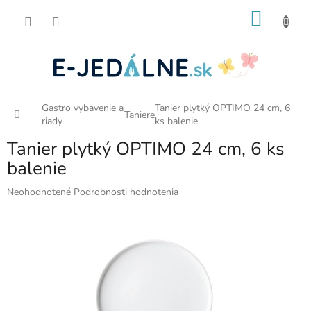
Prejsť
NÁKU
na
obsah
KOŠÍK
Gastro vybavenie a
Tanier plytký OPTIMO 24 cm, 6
Domov
Taniere
riady
ks balenie
Tanier plytký OPTIMO 24 cm, 6 ks
balenie
Priemerné
Neohodnotené
Podrobnosti hodnotenia
hodnotenie
produktu
je
0,0
z
5
hviezdičiek.