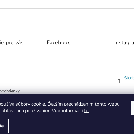
ie pre vás
Facebook
Instagr
Sled
podmienky
 ochrany
oužíva súbory cookie. Ďalším prechádzaním tohto webu
dajov
súhlas s ich používaním. Viac informácií
tu
.
ie