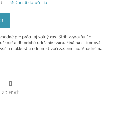
nt
Možnosti doručenia
ka
hodné pre prácu aj voľný čas. Strih zvýrazňujúci
užnosť a dlhodobé udržanie tvaru. Finálna silikónová
 vyššiu mäkkosť a odolnosť voči zašpineniu. Vhodné na
ZDIEĽAŤ