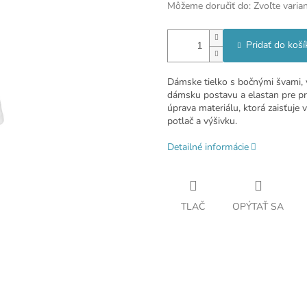
Môžeme doručiť do:
Zvoľte varia
Pridať do koší
Dámske tielko s bočnými švami, v
dámsku postavu a elastan pre pr
úprava materiálu, ktorá zaisťuje
potlač a výšivku.
Detailné informácie
TLAČ
OPÝTAŤ SA