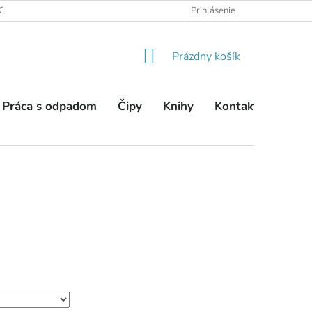
OBCHODNÉ PODMIENKY
PODMIENKY OCHRANY OSOBNÝCH ÚDA
Prihlásenie
NÁKUPNÝ
Prázdny košík
KOŠÍK
Práca s odpadom
Čipy
Knihy
Kontakty