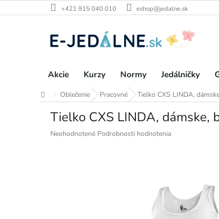
Prejsť
+421 915 040 010
eshop@jedalne.sk
na
obsah
Akcie
Kurzy
Normy
Jedálničky
G
Oblečenie
Pracovné
Tielko CXS LINDA, dámske,
Domov
Tielko CXS LINDA, dámske, b
Priemerné
Neohodnotené
Podrobnosti hodnotenia
hodnotenie
produktu
je
0,0
z
5
hviezdičiek.