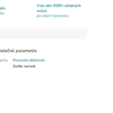
Viac ako 5500 výdajných
dín
miest
vky
po celom Slovensku
atočné parametre
gória
:
Pracovné oblečenie
:
Zvoľte variant