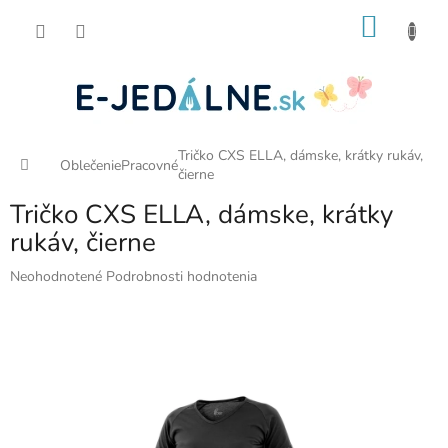
Prejsť
NÁKU
na
obsah
KOŠÍK
Tričko CXS ELLA, dámske, krátky rukáv,
Domov
Oblečenie
Pracovné
čierne
Tričko CXS ELLA, dámske, krátky
rukáv, čierne
Priemerné
Neohodnotené
Podrobnosti hodnotenia
hodnotenie
produktu
je
0,0
z
5
hviezdičiek.