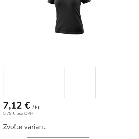
7,12 €
/ ks
5,79 € bez DPH
Jednotková
Zvoľte variant
cena: