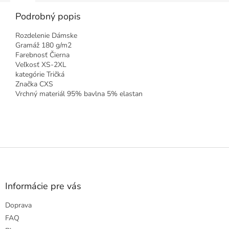
Podrobný popis
Rozdelenie Dámske
Gramáž 180 g/m2
Farebnosť Čierna
Veľkosť XS-2XL
kategórie Tričká
Značka CXS
Vrchný materiál 95% bavlna 5% elastan
Z
á
p
ä
Informácie pre vás
t
Doprava
i
e
FAQ