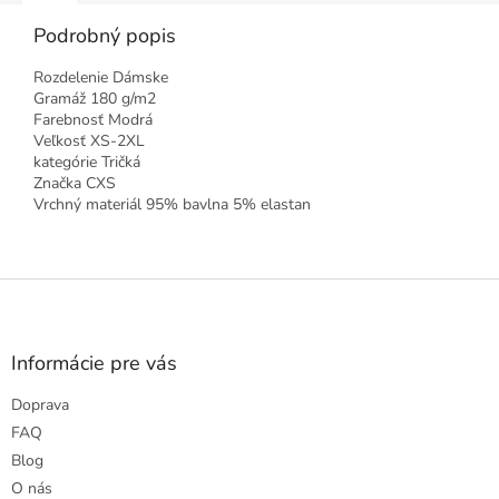
Podrobný popis
Rozdelenie Dámske
Gramáž 180 g/m2
Farebnosť Modrá
Veľkosť XS-2XL
kategórie Tričká
Značka CXS
Vrchný materiál 95% bavlna 5% elastan
Z
á
p
ä
Informácie pre vás
t
Doprava
i
e
FAQ
Blog
O nás