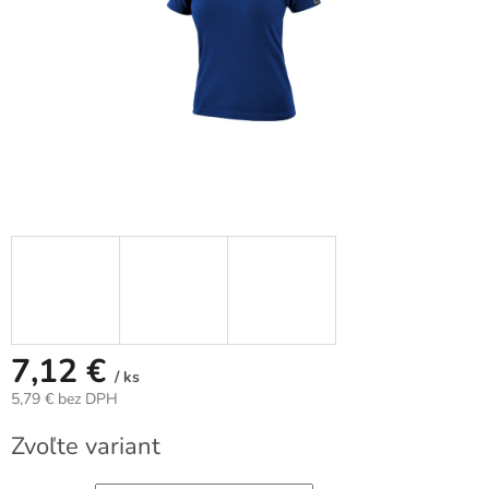
7,12 €
/ ks
5,79 € bez DPH
Jednotková
Zvoľte variant
cena: