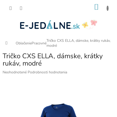
Prejsť
NÁKU
na
obsah
KOŠÍK
Tričko CXS ELLA, dámske, krátky rukáv,
Domov
Oblečenie
Pracovné
modré
Tričko CXS ELLA, dámske, krátky
rukáv, modré
Priemerné
Neohodnotené
Podrobnosti hodnotenia
hodnotenie
produktu
je
0,0
z
5
hviezdičiek.