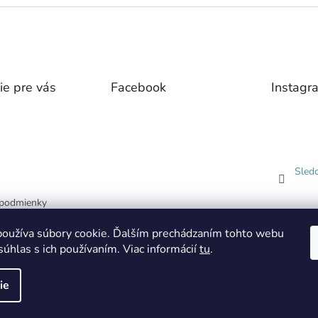
ie pre vás
Facebook
Instagr
Sled
podmienky
 ochrany
oužíva súbory cookie. Ďalším prechádzaním tohto webu
dajov
súhlas s ich používaním. Viac informácií
tu
.
ie