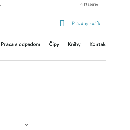
OBCHODNÉ PODMIENKY
PODMIENKY OCHRANY OSOBNÝCH ÚDA
Prihlásenie
NÁKUPNÝ
Prázdny košík
KOŠÍK
Práca s odpadom
Čipy
Knihy
Kontakty