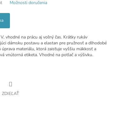
nt
Možnosti doručenia
ka
V, vhodné na prácu aj voľný čas. Krátky rukáv
ujúci dámsku postavu a elastan pre pružnosť a dlhodobé
á úprava materiálu, ktorá zaisťuje vyššiu mäkkosť a
vá vnútorná etiketa. Vhodné na potlač a výšivku.
ZDIEĽAŤ