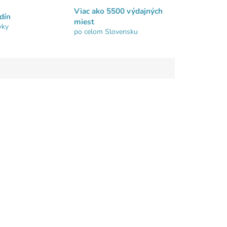
Viac ako 5500 výdajných
dín
miest
vky
po celom Slovensku