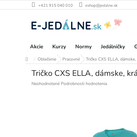
Prejsť
+421 915 040 010
eshop@jedalne.sk
na
obsah
Akcie
Kurzy
Normy
Jedálničky
G
Oblečenie
Pracovné
Tričko CXS ELLA, dámske, 
Domov
Tričko CXS ELLA, dámske, krá
Priemerné
Neohodnotené
Podrobnosti hodnotenia
hodnotenie
produktu
je
0,0
z
5
hviezdičiek.