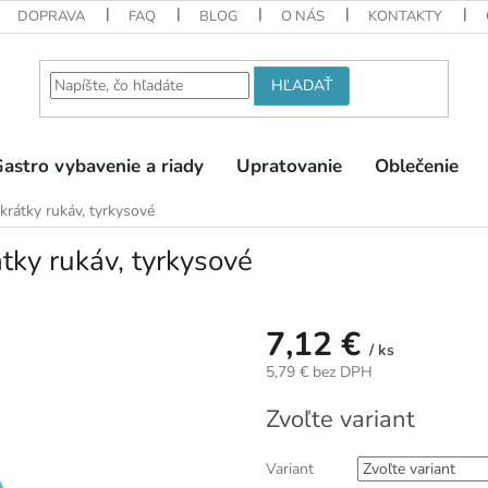
DOPRAVA
FAQ
BLOG
O NÁS
KONTAKTY
HĽADAŤ
astro vybavenie a riady
Upratovanie
Oblečenie
krátky rukáv, tyrkysové
tky rukáv, tyrkysové
7,12 €
/ ks
5,79 € bez DPH
Jednotková
Zvoľte variant
cena:
Variant