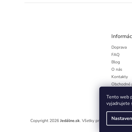
Z
á
p
ä
t
Informác
i
e
Doprava
FAQ
Blog
O nás
Kontakty
Obchodné 
Podmienky
Tento web p
osobných ú
vyjadrujete 
Nastaven
Copyright 2026
Jedálne.sk
. Všetky práva vyhradené.