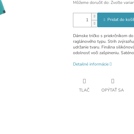
Môžeme doručiť do:
Zvoľte varia
Pridať do koší
Dámske tričko s priekrčníkom do 
raglánového typu. Strih zvýrazň
udržanie tvaru. Finálna silikónov
odolnosť voči zašpineniu. Saténo
Detailné informácie
TLAČ
OPÝTAŤ SA