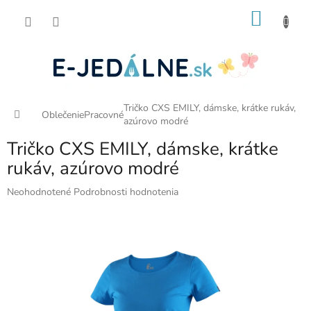
Prejsť
NÁKU
na
obsah
KOŠÍK
Tričko CXS EMILY, dámske, krátke rukáv,
Domov
Oblečenie
Pracovné
azúrovo modré
Tričko CXS EMILY, dámske, krátke
rukáv, azúrovo modré
Priemerné
Neohodnotené
Podrobnosti hodnotenia
hodnotenie
produktu
je
0,0
z
5
hviezdičiek.