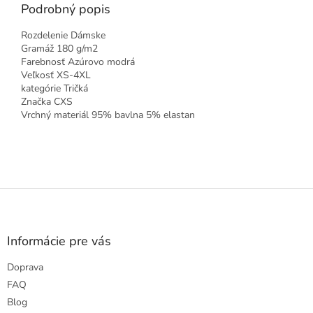
Podrobný popis
Rozdelenie Dámske
Gramáž 180 g/m2
Farebnosť Azúrovo modrá
Veľkosť XS-4XL
kategórie Tričká
Značka CXS
Vrchný materiál 95% bavlna 5% elastan
Z
á
p
ä
Informácie pre vás
t
Doprava
i
e
FAQ
Blog