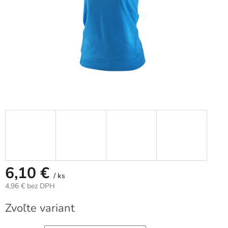
6,10 €
/ ks
4,96 € bez DPH
Jednotková
Zvoľte variant
cena: