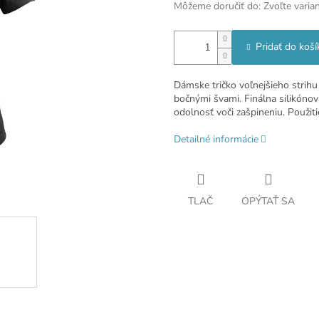
Môžeme doručiť do:
Zvoľte varia
Pridať do koší
Dámske tričko voľnejšieho strih
bočnými švami. Finálna silikónov
odolnosť voči zašpineniu. Použiti
Detailné informácie
TLAČ
OPÝTAŤ SA