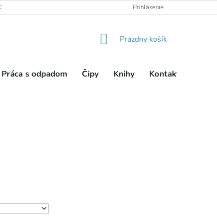
OBCHODNÉ PODMIENKY
PODMIENKY OCHRANY OSOBNÝCH ÚDA
Prihlásenie
NÁKUPNÝ
Prázdny košík
KOŠÍK
Práca s odpadom
Čipy
Knihy
Kontakty