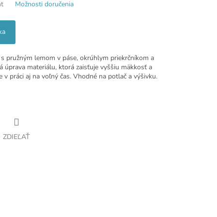
nt
Možnosti doručenia
ka
u s pružným lemom v páse, okrúhlym priekrčníkom a
á úprava materiálu, ktorá zaisťuje vyššiu mäkkosť a
e v práci aj na voľný čas. Vhodné na potlač a výšivku.
ZDIEĽAŤ