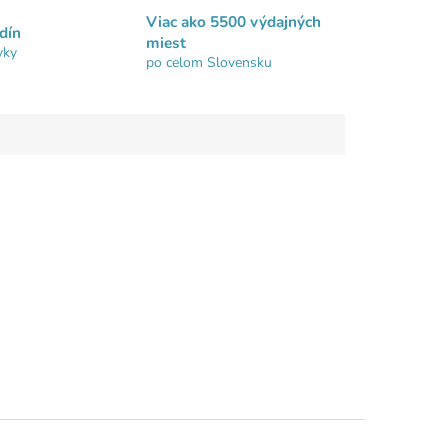
Viac ako 5500 výdajných
dín
miest
vky
po celom Slovensku