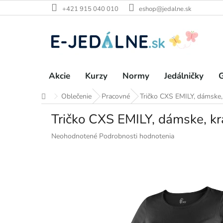
Prejsť
+421 915 040 010
eshop@jedalne.sk
na
obsah
Akcie
Kurzy
Normy
Jedálničky
G
Oblečenie
Pracovné
Tričko CXS EMILY, dámske, 
Domov
Tričko CXS EMILY, dámske, krá
Priemerné
Neohodnotené
Podrobnosti hodnotenia
hodnotenie
produktu
je
0,0
z
5
hviezdičiek.