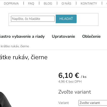
DOPRAVA
FAQ
BLOG
O NÁS
KONTAKTY
HĽADAŤ
astro vybavenie a riady
Upratovanie
Oblečenie
krátke rukáv, čierne
tke rukáv, čierne
6,10 €
/ ks
4,96 € bez DPH
Jednotková
Zvoľte variant
cena:
Variant