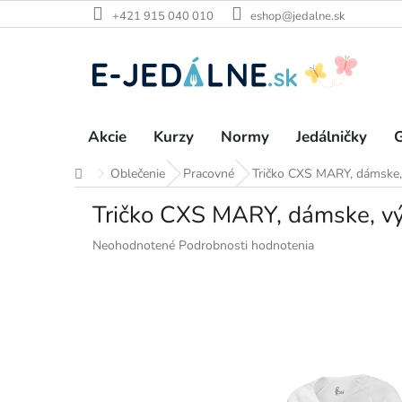
Prejsť
+421 915 040 010
eshop@jedalne.sk
na
obsah
Akcie
Kurzy
Normy
Jedálničky
G
Oblečenie
Pracovné
Tričko CXS MARY, dámske, v
Domov
Tričko CXS MARY, dámske, výst
Priemerné
Neohodnotené
Podrobnosti hodnotenia
hodnotenie
produktu
je
0,0
z
5
hviezdičiek.