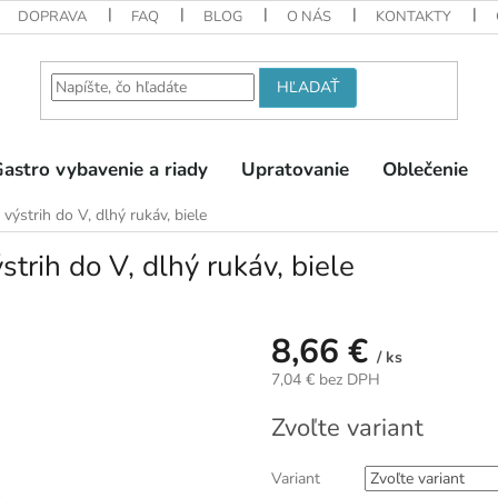
DOPRAVA
FAQ
BLOG
O NÁS
KONTAKTY
HĽADAŤ
astro vybavenie a riady
Upratovanie
Oblečenie
ýstrih do V, dlhý rukáv, biele
rih do V, dlhý rukáv, biele
8,66 €
/ ks
7,04 € bez DPH
Jednotková
Zvoľte variant
cena:
Variant