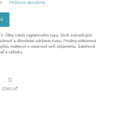
nt
Možnosti doručenia
ka
V. Dlhý rukáv raglánového typu. Strih zvýrazňujúci
užnosť a dlhodobé udržanie tvaru. Finálna silikónová
 vyššiu mäkkosť a odolnosť voči zašpineniu. Saténová
ač a výšivku.
ZDIEĽAŤ