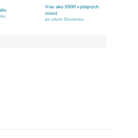
Viac ako 5500 výdajných
dín
miest
vky
po celom Slovensku