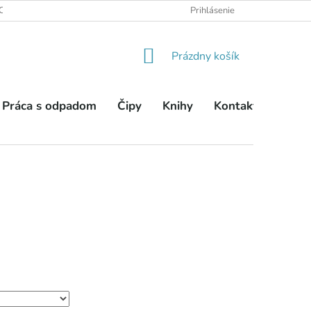
OBCHODNÉ PODMIENKY
PODMIENKY OCHRANY OSOBNÝCH ÚDA
Prihlásenie
NÁKUPNÝ
Prázdny košík
KOŠÍK
Práca s odpadom
Čipy
Knihy
Kontakty