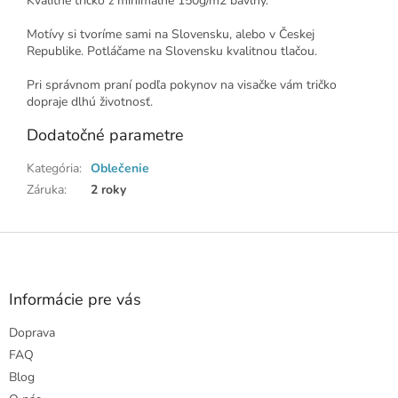
Kvalitné tričko z minimálne 150g/m2 bavlny.
Motívy si tvoríme sami na Slovensku, alebo v Českej
Republike. Potláčame na Slovensku kvalitnou tlačou.
Pri správnom praní podľa pokynov na visačke vám tričko
dopraje dlhú životnosť.
Dodatočné parametre
Kategória
:
Oblečenie
Záruka
:
2 roky
Z
á
p
ä
Informácie pre vás
t
Doprava
i
e
FAQ
Blog