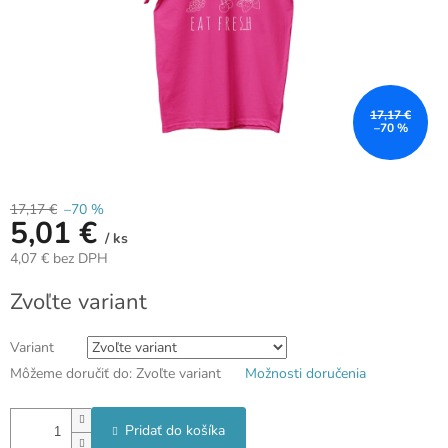
17,17 €
–70 %
17,17 €
–70 %
5,01 €
/ ks
4,07 € bez DPH
Jednotková
Zvoľte variant
cena:
Variant
Môžeme doručiť do:
Zvoľte variant
Možnosti doručenia
Pridať do košíka