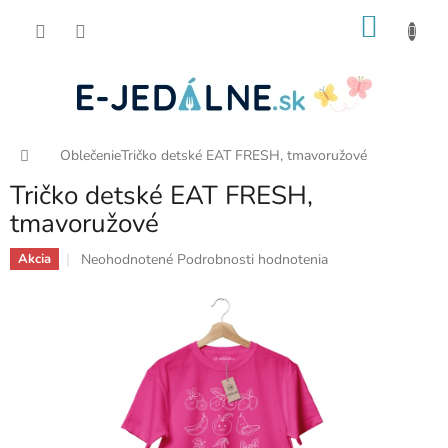
Prejsť
NÁKU
na
obsah
KOŠÍK
Domov
Oblečenie
Tričko detské EAT FRESH, tmavoružové
Tričko detské EAT FRESH,
tmavoružové
Priemerné
Neohodnotené
Podrobnosti hodnotenia
Akcia
hodnotenie
produktu
je
0,0
z
5
hviezdičiek.