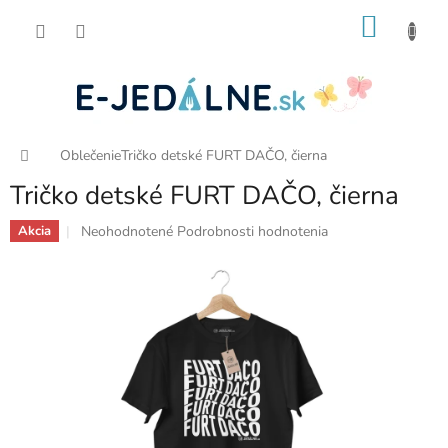
Prejsť
NÁKU
na
obsah
KOŠÍK
Domov
Oblečenie
Tričko detské FURT DAČO, čierna
Tričko detské FURT DAČO, čierna
Priemerné
Neohodnotené
Podrobnosti hodnotenia
Akcia
hodnotenie
produktu
je
0,0
z
5
hviezdičiek.