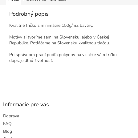
Podrobný popis
Kvalitné tričko z minimálne 150g/m2 bavlny.
Motívy si tvoríme sami na Slovensku, alebo v Českej
Republike. Potláčame na Slovensku kvalitnou tlačou.
Pri správnom praní podľa pokynov na visačke vám tričko
dopraje dlhú životnosť.
Z
á
p
ä
Informácie pre vás
t
Doprava
i
e
FAQ
Blog