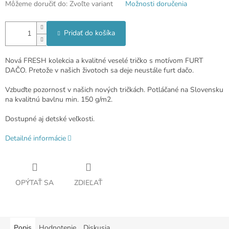
Môžeme doručiť do:
Zvoľte variant
Možnosti doručenia
Pridať do košíka
Nová FRESH kolekcia a kvalitné veselé tričko s motívom FURT
DAČO. Pretože v našich životoch sa deje neustále furt dačo.
Vzbuďte pozornosť v našich nových tričkách. Potláčané na Slovensku
na kvalitnú bavlnu min. 150 g/m2.
Dostupné aj detské veľkosti.
Detailné informácie
OPÝTAŤ SA
ZDIEĽAŤ
Popis
Hodnotenie
Diskusia