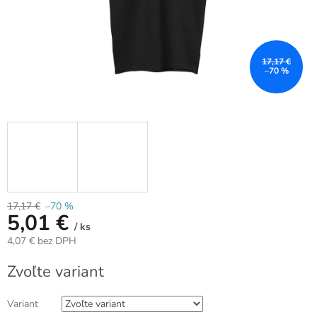
17,17 €
–70 %
17,17 €
–70 %
5,01 €
/ ks
4,07 € bez DPH
Jednotková
Zvoľte variant
cena:
Variant