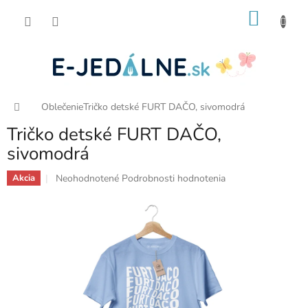
Prejsť
NÁKU
na
obsah
KOŠÍK
Domov
Oblečenie
Tričko detské FURT DAČO, sivomodrá
Tričko detské FURT DAČO,
sivomodrá
Priemerné
Neohodnotené
Podrobnosti hodnotenia
Akcia
hodnotenie
produktu
je
0,0
z
5
hviezdičiek.