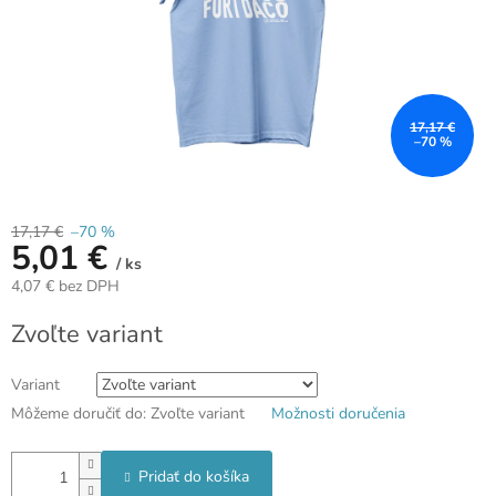
17,17 €
–70 %
17,17 €
–70 %
5,01 €
/ ks
4,07 € bez DPH
Jednotková
Zvoľte variant
cena:
Variant
Môžeme doručiť do:
Zvoľte variant
Možnosti doručenia
Pridať do košíka