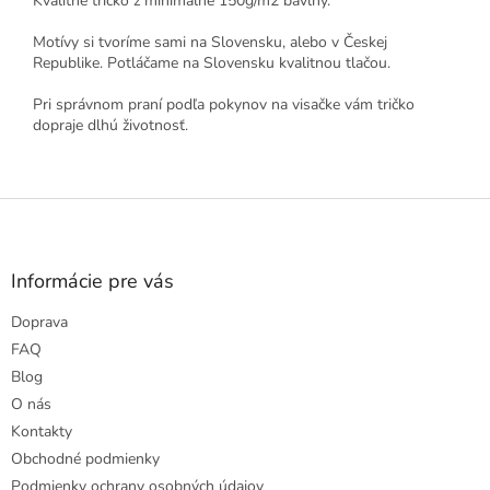
Kvalitné tričko z minimálne 150g/m2 bavlny.
Motívy si tvoríme sami na Slovensku, alebo v Českej
Republike. Potláčame na Slovensku kvalitnou tlačou.
Pri správnom praní podľa pokynov na visačke vám tričko
dopraje dlhú životnosť.
Z
á
p
ä
Informácie pre vás
t
Doprava
i
e
FAQ
Blog
O nás
Kontakty
Obchodné podmienky
Podmienky ochrany osobných údajov